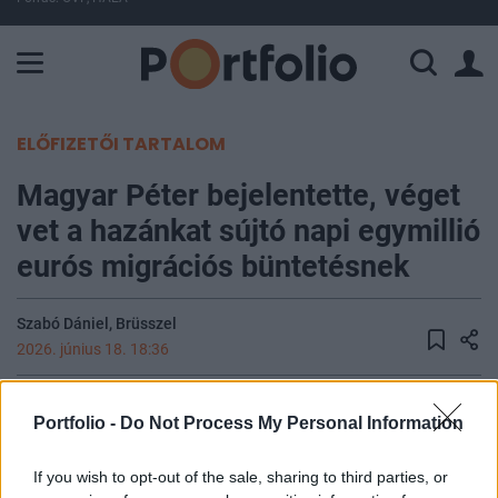
A Paksi Atomerőmű összteljesítménye 226 MW. A Duna vízállá
ELŐFIZETŐI TARTALOM
Magyar Péter bejelentette, véget
vet a hazánkat sújtó napi egymillió
eurós migrációs büntetésnek
Szabó Dániel, Brüsszel
2026. június 18. 18:36
Magyar Péter miniszterelnök első uniós csúcsán
Portfolio -
Do Not Process My Personal Information
Brüsszelben bejelentette, hogy Magyarország új,
érdemalapú és kiszámítható módszerrel tér
If you wish to opt-out of the sale, sharing to third parties, or
vissza az európai döntéshozatalba. A kormányfő