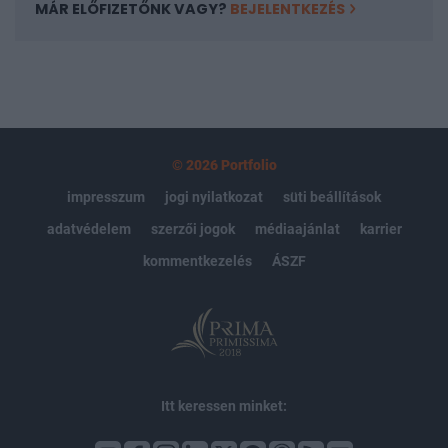
MÁR ELŐFIZETŐNK VAGY?
BEJELENTKEZÉS
© 2026 Portfolio
impresszum
jogi nyilatkozat
süti beállítások
adatvédelem
szerzői jogok
médiaajánlat
karrier
kommentkezelés
ÁSZF
Itt keressen minket: