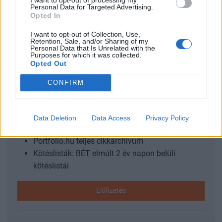
Personal Data for Targeted Advertising.
adhatnak az uniós pénzek a gazdaságnak? Ezzel a
Opted In
kérdéssel foglalkozik a Portfolio konferenciája, mely
I want to opt-out of Collection, Use,
szakértőkkel...
Retention, Sale, and/or Sharing of my
Personal Data that Is Unrelated with the
Purposes for which it was collected.
Opted Out
KEDVES OLVASÓNK!
CONFIRM
A keresett cikk a portfolio.hu hírarchívumához
tartozik, melynek olvasása előfizetéses
regisztrációhoz kötött.
Data Deletion
Data Access
Privacy Policy
Az előfizetés a következőket tartalmazza:
Portfolio.hu teljes cikkarchívum
Kötéslisták: BÉT elmúlt 2 év napon belüli
kötéslistái
Előfizetés