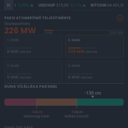
F
363,88
0,59%
USD/HUF
315,29
0,71%
BITCOIN
64 451,55
PAKSI ATOMERŐMŰ TELJESÍTMÉNYE
Összteljesítmény
226 MW
0 MW
2000 MW
1. blokk
2. blokk
0 MW
226 MW
/ 500 MW
/ 500 MW
3. blokk
4. blokk
0 MW
0 MW
/ 500 MW
/ 500 MW
DUNA VÍZÁLLÁSA PAKSNÁL
-130 cm
-144cm
-134cm
biztonsági határ
leállási küszöb
Forrás: OVF, HAEA