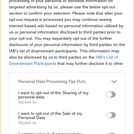
processing of your personal or sensitive information for
politikai megállapodást kötött az Európai
targeted advertising by us, please use the below opt-out
section to confirm your selection. Please note that after your
Bizottsággal 6000 milliárd forintnyi uniós forrás
opt-out request is processed you may continue seeing
hazahozataláról, és június 23-ra Budapestre hívta
interest-based ads based on personal information utilized by
a visegrádi országok vezetőit a V4-es
us or personal information disclosed to third parties prior to
együttműködés újraindítására. Magyar Péter
your opt-out. You may separately opt-out of the further
disclosure of your personal information by third parties on the
hangsúlyozta, hogy a Magyarország elleni 7-es
IAB’s list of downstream participants. This information may
cikk szerinti eljárás lezárásáról is megállapodtak,
also be disclosed by us to third parties on the
IAB’s List of
és dolgoznak a napi egymillió eurós migrációs
Downstream Participants
that may further disclose it to other
bírság megoldásán is. Ukrajna csatlakozásával
third parties.
kapcsolatban a kormány az érdemalapú bővítés
Personal Data Processing Opt Outs
mellett áll ki, és nem támogatja az összes
tárgyalási fejezet egyidejű megnyitását.
I want to opt-out of the Sharing of my
personal data.
Opted In
Back to Europe 2026Az áprilisi választások után
visszakerült az európai térképre Magyarország, a kormány
I want to opt-out of the Sale of my
Personal Data.
kiemelt célja az uniós források hazahozatala, illetve
Opted In
hosszabb távon az euró bevezetése. Milyen utat kell
bejárnia Magyarországnak addig és mekkora lökést
I want to opt-out of processing my