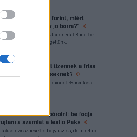
ORTFOLIO BUSINESS
a egy lángos 2000 forint, miért
jnáljuk a pénzt egy jó
borra?”
űcs Róberttel, a villányi Jammertal Borbirtok
rstulajdonosával beszélgettünk.
ORTFOLIO CHECKLIST
lentett az OTP: mit üzennek a friss
zámok a
részvényeseknek?
 az első beszámoló a Luminor felvásárlása
án.
ORTFOLIO CHECKLIST
korát nem lehet spórolni: be fogja
újtani a számlát a leálló
Paks
utálisan visszaesett a fogyasztás, de a hétfői