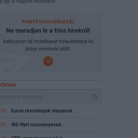
p így is nagyon mínuszos.
PORTFOLIO HÍRLEVÉL
Ne maradjon le a friss hírekről!
Iratkozzon fel mobilbarát hírleveleinkre és
járjon mindenki előtt.
FÓRUM
:03
Eurós részvények vitasarok
:02
4IG Nyrt reszvenyesek.