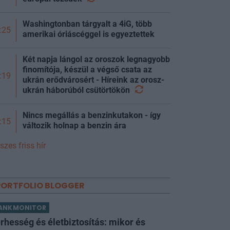
Washingtonban tárgyalt a 4iG, több
:25
amerikai óriáscéggel is egyeztettek
Két napja lángol az oroszok legnagyobb
finomítója, készül a végső csata az
:19
ukrán erődvárosért - Híreink az orosz-
ukrán háborúból
csütörtökön
Nincs megállás a benzinkutakon - így
:15
változik holnap a benzin ára
szes friss hír
PORTFOLIO BLOGGER
ANKMONITOR
rhesség és életbiztosítás: mikor és