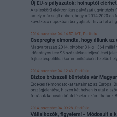
Új EU-s pályázatok: holnaptól elérhet
az uniós támogatások kifizetésében és éppen ke
A teljeskörű elektronikus pályázati ügyintézés 
Európai Bizottságtól.
amely már segít abban, hogy a 2014-2020-as fej
következő napokban benyújtsuk - hívta fel a fig
Rendszer (FAIR) mai bemutatójának bevezetőj
fejlesztéspolitikai tájékoztatásért felelős hely
2014. november 04. 14:57 |
MTI
, Portfolio
keretrendszer segít majd abban, hogy egyetlen, 
Csepreghy elmondta, hogy állunk az u
érdeklődők kezelni a pályázatokhoz, projektek
Magyarország 2014. október 31-ig 1364 milliárd f
időarányos terv 93 százalékos teljesülését jel
fejlesztéspolitikai kommunikációért felelős he
sajtótájékoztatón.
2014. november 04. 12:43 | Portfolio
Biztos brüsszeli büntetés vár Magya
Érdekes félmondatokat tartalmaz az Európai B
országjelentése, hiszen két helyen is utal a sz
források kapcsán büntetésekre számíthatunk B
médiában is már hónapok óta keringő ún. aszf
a félmondatok alapján biztos büntetéssel kalk
2014. november 04. 09:28 | Portfolio
egyelőre kérdéses.
Vállalkozók, figyelem! - Módosult a 