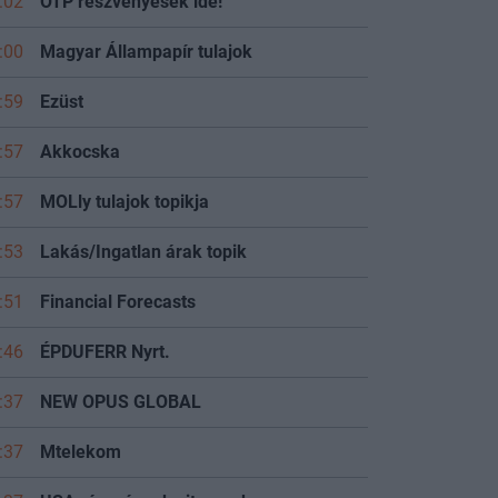
:02
OTP részvényesek ide!
:00
Magyar Állampapír tulajok
:59
Ezüst
:57
Akkocska
:57
MOLly tulajok topikja
:53
Lakás/Ingatlan árak topik
:51
Financial Forecasts
:46
ÉPDUFERR Nyrt.
:37
NEW OPUS GLOBAL
:37
Mtelekom