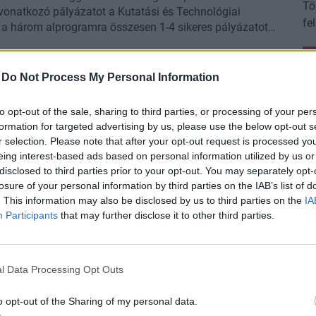
Tö
vonatkozó pályázatot a Kutatási és Technológiai
fe
nt a három alprogramra összesen 1-4 sikeres pályázatot
jú
m 2,4 milliárd forintos támogatási összeggel.
H
A 
élt pénzek 100%-os támogatási intenzitást jelentenek,
anilyen támogatási intenzitásra számíthat. A pályázatok
Ke
büdzséről Velencében
-
Do Not Process My Personal Information
kö
Gazdasági- és Pénzügyek Tanácsa) az Unió idei és jövő
él
ezésére. A pénteken, Velencében tartott informális
to opt-out of the sale, sharing to third parties, or processing of your per
formation for targeted advertising by us, please use the below opt-out s
i rendes ECOFIN ülés előkészítését szolgálja.
Le
r selection. Please note that after your opt-out request is processed y
orrásokért felhasználásért felelős államtitkár
a 
eing interest-based ads based on personal information utilized by us or
zdasági Minisztérium a közleményében.
a 
disclosed to third parties prior to your opt-out. You may separately opt-
ett adójára!
H
tá
losure of your personal information by third parties on the IAB’s list of
is
Fe
az előző évben befizetett adójánál kevesebb támogatási
. This information may also be disclosed by us to third parties on the
IA
n, bankgarancia nélkül teheti ezt meg - többek között
Az
Participants
that may further disclose it to other third parties.
ásában Csepreghy Nándor. A Miniszterelnökség
sz
yettes államtitkára további lényeges - már eddig is
a 
etve a netadóval kapcsolatos minapi viták kapcsán
sz
l Data Processing Opt Outs
a, hogy 2018-ig az ország teljes területén legyen
 KEOP-on belül
kü
iárd forint keretösszeget különítettek el.
ódosítását kezdeményezte a Nemzeti Fejlesztési
o opt-out of the Sharing of my personal data.
i Operatív Programokért Felelős Helyettes