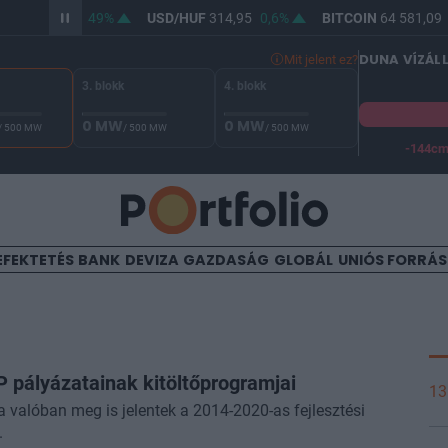
363,49
0,49%
USD/HUF
314,95
0,6%
BITCOIN
64 581,09
-0,0
DUNA VÍZÁL
Mit jelent ez?
3. blokk
4. blokk
0 MW
0 MW
/ 500 MW
/ 500 MW
/ 500 MW
-144c
A Duna vízállása Paksnál -130 cm. A biztonsági határ -144 cm,
EFEKTETÉS
BANK
DEVIZA
GAZDASÁG
GLOBÁL
UNIÓS FORRÁ
 pályázatainak kitöltőprogramjai
13
a valóban meg is jelentek a 2014-2020-as fejlesztési
.