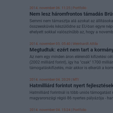
2014. november 06. 11:25 | Portfolio
Nem lesz háromfrontos támadás Brüs
Semmi nem támasztja alá azokat az állításoka
összeesküvés készülődne az EU-ban egyre nép
ehelyett sokkal valószínűbb az, hogy a novembe
módszerével próbálkozik - írja a Figyelő e heti
előzményei:
2014. november 05. 05:40 |
Weinhardt Attila
Megtudtuk: ezért nem tart a kormány
Az nem egy minden áron elérendő kifizetési c
(2002 milliárd forint), így ha "csak" 1700 milliár
támogatáskifizetés, már akkor is elkerüli a ko
a jövő évi forrásvesztés kockázatát is - tudta m
forrástól. Tájékoztatása szerint ha tehát az ide
2014. november 04. 20:29 |
MTI
elmarad a tavalyi év végi nagy hajrától, már a
Hatmilliárd forintot nyert fejlesztés
valóban ugyanezt a viszonylagos nyugodtságot t
Hatmilliárd forintnál is több uniós támogatást n
kommunikációért felelős helyettes államtitkára a
magyarországi régió 86 nyertes pályázója - ha
megfeszített munka vár mind a minisztériumokr
centre pontosan "be tudjuk lőni" a Magyarország
2014. november 04. 15:24 | Portfolio
végéig. A helyettes államtitkár szavai szerint 