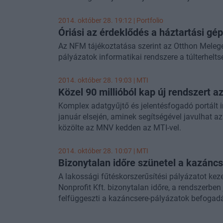
verziója. A hetilap szerint a tét nem kisebb, m
jövője.
2014. október 28. 19:12 | Portfolio
Óriási az érdeklődés a háztartási gé
Az NFM tájékoztatása szerint az Otthon Melege
pályázatok informatikai rendszere a túlterhel
2014. október 28. 19:03 |
MTI
Közel 90 millióból kap új rendszert 
Komplex adatgyűjtő és jelentésfogadó portált
január elsején, aminek segítségével javulhat a
közölte az MNV kedden az MTI-vel.
2014. október 28. 10:07 |
MTI
Bizonytalan időre szünetel a kazánc
A lakossági fűtéskorszerűsítési pályázatot kez
Nonprofit Kft. bizonytalan időre, a rendszerb
felfüggeszti a kazáncsere-pályázatok befogadá