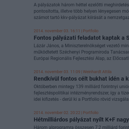
A pályázatok három héttel ezelőtti meghirdetés
pontosította, illetve több helyen lényegesen m
számot tartó kkv-pályázat kiírását a nemzetga
összefoglalók szerint az egyik legfontosabb v
től (év végéig) lehet benyújtani a pályázatokat 
2014. november 03. 16:11 | Portfolio
kapacitásainak bővítése", illetve a "Mikro-, ki
Fontos pályázati feladatot kaptak a
támogatása" című felhívásokra. Az is lényeges
Lázár János, a Miniszterelnökséget vezető minis
vállalkozók is jogosulttá váltak a pályázatra, i
működtetett Széchenyi Programiroda Tanácsadó 
jogosultak közül az 1032 és 1039 TEÁOR-kódok
Európai Regionális Fejlesztési Alap, az Előcs
fontosabbat emelünk ki.
Szomszédsági és Partnerségi Eszköz pénzügyi 
programjai végrehajtásában való közreműködést
2014. november 03. 11:09 |
Weinhardt Attila
Széchenyi Programiroda hálózata egy friss jelz
Rendkívül fontos célt bukhat idén a
következő hetekben, felkészülve a Széchenyi 
Októberben mintegy 139 milliárd forintnyi unió
keretében feltehetően sokan keresik majd meg 
fejlesztéspolitikai intézményrendszer, így a tiz
lendületes bővítése alapján elképzelhető, hogy
idei kifizetés - derül ki a Portfolio rövid vizsgá
államtól.
az esélye annak, hogy az idei 2002 milliárd forin
valóban elmaradunk a céltól, akkor az egyúttal
2014. november 02. 20:22 | Portfolio
2013-as időszakra rendelkezésre álló támogatás
Hétmilliárdos pályázat nyílt K+F na
forintot is véglegesen elveszíthetünk, mert nem
Három alprogramra összesen 7,2 milliárd forin