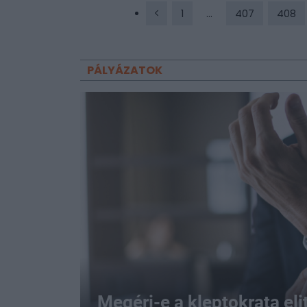
1
...
407
408
PÁLYÁZATOK
Megéri-e a kleptokrata eli