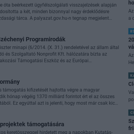
ho
e óta beérkezett ügyfélszolgálati visszajelzések alapján
Az
ódosította a két, minden bizonnyal nagy érdeklődésre
zdasági tárca. A palyazat.gov.hu-n tegnap megjelent
a 
áltozás az, hogy november 10. helyett csak november 12.-
ho
a "Mikro-, kis- és középvállalkozások termelési
R
ór
s- és középvállalkozások piaci megjelenésének
 Széchenyi Programirodák
20
, hogy a kapacitásbővítő pályázatnál az egyéni
vá
zter minapi (6/2014. (X. 31.) rendeletével az állam által
lletve az is, hogy mindkét pályázat esetén törölték a
és Szolgaltató Nonprofit Kft. hálózatára bízta az
Az
at. Az alábbiakban a változások közül csak néhány
atlakozási Támogatási Eszköz és az Európai
He
alapok egyes, a területi együttműködéshez kapcsolódó
(R
 - derült ki a Magyar Közlöny legfrissebb számából. A
K
ko
és szerint egyébként is igen dinamikusan bővül a
 kormány
ad
Cl
2020 keretprogram pályázati rohamára, amelynek
s támogatás kifizetését hajtotta végre a magyar
Va
az állami pályázatíró és tanácsadó céget. A hálózat
edik hónap végéig 1370 milliárd forintot ért el az összes
po
 további hasonló adminisztratív feladatokat is kaphat az
latából. Ez egyúttal azt is jelenti, hogy most már csak kicsi
mú
tos egész éves kifizetési célt teljesíteni tudjuk. Ha idén
C
ár
 jelentősen növelné a veszélyét annak is, hogy a 2007-
ki
Sz
i keretből a jövő év végéig akár több százmilliárd
gyprojektek támogatására
fr
 tudjuk időben lehívni a forrásokat.
tos keretösszeggel hirdetett meg a napokban Kutatás-