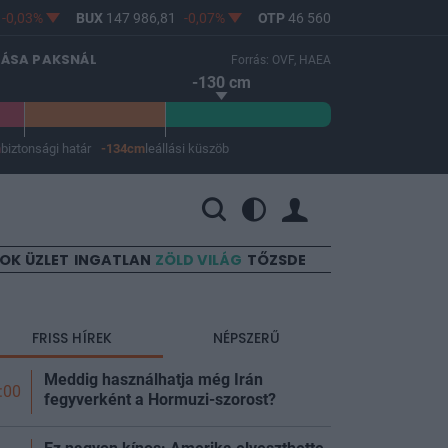
3%
BUX
147 986,81
-0,07%
OTP
46 560
-0,41%
MOL
4 68
LÁSA PAKSNÁL
Forrás: OVF, HAEA
-130 cm
m
biztonsági határ
-134cm
leállási küszöb
 a leállási küszöb -134 cm.
SOK
ÜZLET
INGATLAN
ZÖLD VILÁG
TŐZSDE
FRISS HÍREK
NÉPSZERŰ
Meddig használhatja még Irán
:00
fegyverként a Hormuzi-szorost?