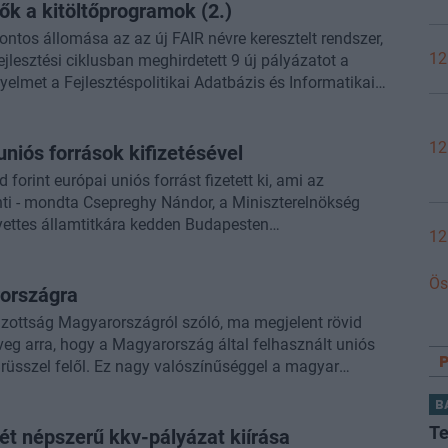
ők a kitöltőprogramok (2.)
dden érkezett meg egy 32 milliárd forintos kifizetés az
fontos állomása az az új FAIR névre keresztelt rendszer,
12
lesztési ciklusban meghirdetett 9 új pályázatot a
yelmet a Fejlesztéspolitikai Adatbázis és Informatikai
ében Csepreghy Nándor. A Miniszterelnökség
ettes államtitkárának szavai szerint ez az egységes
12
személyre szabott felület segítségével tudják az
niós források kifizetésével
hez kapcsolódó különböző feladatokat.
orint európai uniós forrást fizetett ki, ami az
enti - mondta Csepreghy Nándor, a Miniszterelnökség
lyettes államtitkára kedden Budapesten
12
Ös
rországra
izottság Magyarországról szóló, ma megjelent rövid
öveg arra, hogy a Magyarország által felhasznált uniós
rüsszel felől. Ez nagy valószínűséggel a magyar
altüggyel függhet össze, amelynek keretében a Bizottság
B
ulál, de ennek mértéke és (elszámolásának) időzítése
Te
két népszerű kkv-pályázat kiírása