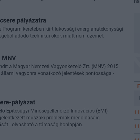
na
int a magyar gazdaság fejlődését biztosító források
pcsere pályázatra
 Program keretében kiírt lakossági energiahatékonysági
tségéből adódó technikai okok miatt nem üzemel.
az MNV
 indít a Magyar Nemzeti Vagyonkezelő Zrt. (MNV) 2015.
z állami vagyonra vonatkozó jelentések pontossága -
sere-pályázat
elő Építésügyi Minőségellenőrző Innovációs (ÉMI)
11
en jelentkezett műszaki problémák megoldásáig
sát - olvasható a társaság honlapján.
11