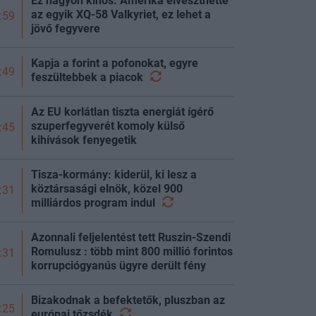
Ez nagyon kínos: Amerika elveszthette
az egyik XQ-58 Valkyriet, ez lehet a
:59
jövő fegyvere
Kapja a forint a pofonokat, egyre
:49
feszültebbek a
piacok
Az EU korlátlan tiszta energiát ígérő
szuperfegyverét komoly külső
:45
kihívások fenyegetik
Tisza-kormány: kiderül, ki lesz a
köztársasági elnök, közel 900
:31
milliárdos program
indul
Azonnali feljelentést tett Ruszin-Szendi
Romulusz : több mint 800 millió forintos
:31
korrupciógyanús ügyre derült fény
Bizakodnak a befektetők, pluszban az
:25
európai
tőzsdék