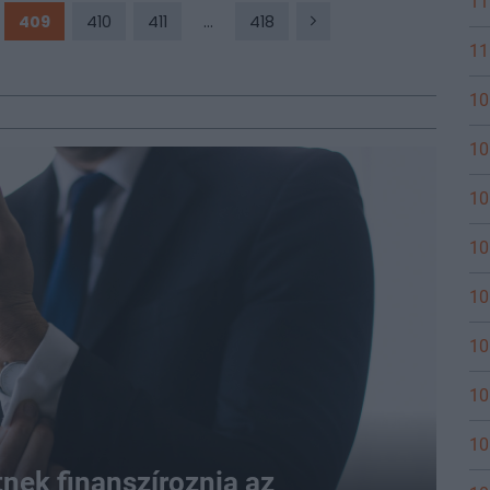
11
409
410
411
...
418
11
10
10
10
10
10
10
10
10
tnek finanszíroznia az