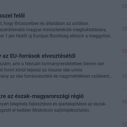
12
szel felől
t, hogy Brüsszelben és általában az unióban
12
szerűtlenebb magyar miniszterelnök megbuktatására,
r 1-jén felállt új Európai Bizottság először a meggyőzés
 számában a BruxInfo brüsszeli tudósítója. A téma
12
 az EU-források elvesztésétől
élszám, ami a februári kormányrendeletben benne van
d forint körül teljesül az összes idei uniós
rmány az idei forrásvesztést és nagymértékben csökkenti
12
eg a Portfolio egy az ügyre rálátó, névtelenséget kérő
i utolsó két hónapban felpörög a kifizetési tempó, de
kkor sem kell aggódni. Csepreghy Nándor keddi szavai
ekre az észak-magyarországi régió
ükrözték, igaz a Miniszterelnökség fejlesztéspolitikai
12
yert telephely-fejlesztésre és ipartelepítésre az észak-
 Portfolio-nak adott rövid interjúban azt is érzékeltette:
ngzott el kedden Miskolcon sajtótájékoztatón.
a, mind a fejlesztéspolitikai intézményrendszerre, hogy
nak járó összes uniós forrás teljes lehívását jövő év
12
nem érzékelnek politikai nyomásgyakorlást Brüsszel felől