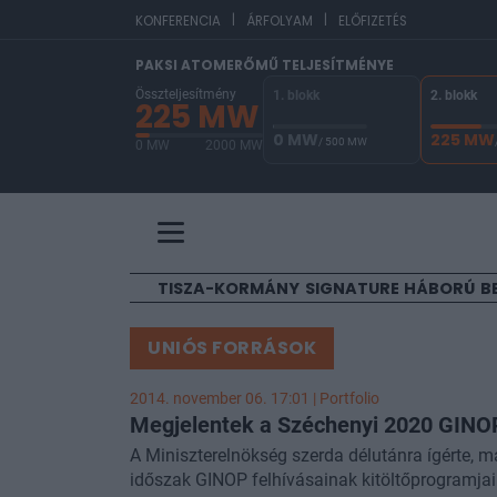
|
|
EUR/HUF
KONFERENCIA
ÁRFOLYAM
ELŐFIZETÉS
PAKSI ATOMERŐMŰ TELJESÍTMÉNYE
Összteljesítmény
1. blokk
2. blokk
225 MW
0 MW
225 MW
/ 500 MW
0 MW
2000 MW
A Paksi Atomerőmű összteljesítménye 225 MW. 
TISZA-KORMÁNY
SIGNATURE
HÁBORÚ
B
UNIÓS FORRÁSOK
2014. november 06. 17:01 | Portfolio
Megjelentek a Széchenyi 2020 GINOP
A Miniszterelnökség szerda délutánra ígérte, m
időszak GINOP felhívásainak kitöltőprogramjai