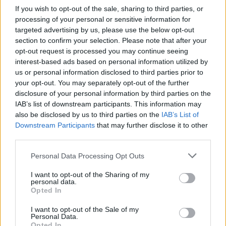
Az erősödő yen hatására jelentős csökkenés volt
If you wish to opt-out of the sale, sharing to third parties, or
tapasztalható a tokiói értéktőzsdén. Nap közben több mint
processing of your personal or sensitive information for
4%-kal is lejjebb volt az index, majd a kereskedés vége előtt
targeted advertising by us, please use the below opt-out
felfelé korrigált piac. A napi ármozgás így is az idei
section to confirm your selection. Please note that after your
legnagyobb mértékű volt. A dollár/yen árfolyam elérte a
opt-out request is processed you may continue seeing
103.25 yenes értéket, ami három és fél éves rekordnak
interest-based ads based on personal information utilized by
számít. Pár hónapja a 115-120...
us or personal information disclosed to third parties prior to
your opt-out. You may separately opt-out of the further
disclosure of your personal information by third parties on the
KEDVES OLVASÓNK!
IAB’s list of downstream participants. This information may
also be disclosed by us to third parties on the
IAB’s List of
A keresett cikk a portfolio.hu hírarchívumához
Downstream Participants
that may further disclose it to other
tartozik, melynek olvasása előfizetéses
third parties.
regisztrációhoz kötött.
Personal Data Processing Opt Outs
Az előfizetés a következőket tartalmazza:
I want to opt-out of the Sharing of my
Portfolio.hu teljes cikkarchívum
personal data.
Opted In
Kötéslisták: BÉT elmúlt 2 év napon belüli
kötéslistái
I want to opt-out of the Sale of my
Personal Data.
Opted In