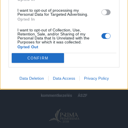
Előfizetés
I want to opt-out of processing my
Personal Data for Targeted Advertising.
Opted In
MÁR ELŐFIZETŐNK VAGY?
BEJELENTKEZÉS
I want to opt-out of Collection, Use,
Retention, Sale, and/or Sharing of my
Personal Data that Is Unrelated with the
Purposes for which it was collected.
Opted Out
CONFIRM
© 2026 Portfolio
impresszum
jogi nyilatkozat
süti beállítások
Data Deletion
Data Access
Privacy Policy
adatvédelem
szerzői jogok
médiaajánlat
karrier
kommentkezelés
ÁSZF