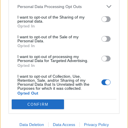
piacnak....
Personal Data Processing Opt Outs
I want to opt-out of the Sharing of my
personal data.
KEDVES OLVASÓNK!
Opted In
A keresett cikk a portfolio.hu hírarchívumához
I want to opt-out of the Sale of my
Personal Data.
tartozik, melynek olvasása előfizetéses
Opted In
regisztrációhoz kötött.
I want to opt-out of processing my
Az előfizetés a következőket tartalmazza:
Personal Data for Targeted Advertising.
Opted In
Portfolio.hu teljes cikkarchívum
Kötéslisták: BÉT elmúlt 2 év napon belüli
I want to opt-out of Collection, Use,
Retention, Sale, and/or Sharing of my
kötéslistái
Personal Data that Is Unrelated with the
Purposes for which it was collected.
Opted Out
Előfizetés
CONFIRM
MÁR ELŐFIZETŐNK VAGY?
BEJELENTKEZÉS
Data Deletion
Data Access
Privacy Policy