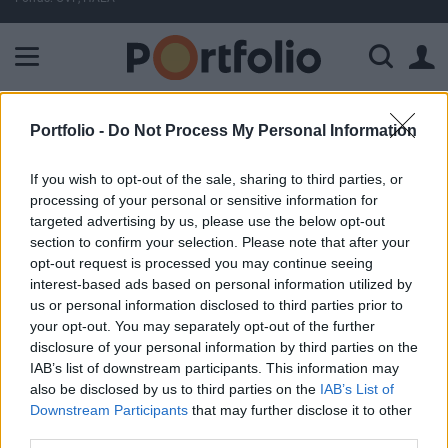
A Paksi Atomerőmű összteljesítménye 227 MW. A Duna vízállá
ELŐFIZETŐI TARTALOM
Portfolio -
Do Not Process My Personal Information
Segítettek az amerikai adatok
If you wish to opt-out of the sale, sharing to third parties, or
processing of your personal or sensitive information for
targeted advertising by us, please use the below opt-out
Portfolio
section to confirm your selection. Please note that after your
2000. június 02. 17:12
opt-out request is processed you may continue seeing
interest-based ads based on personal information utilized by
Álmosan, mérsékelt forgalommal indult a mai kereskedés,
us or personal information disclosed to third parties prior to
a Bux jellemzôen a negatív tartományban mozgott a nap
your opt-out. You may separately opt-out of the further
elsô felében. Mindenki a fél 3-as amerikai
disclosure of your personal information by third parties on the
IAB’s list of downstream participants. This information may
foglalkoztatottsági adatokat várta, ezért sem jelentôsebb
also be disclosed by us to third parties on the
IAB’s List of
eladási, sem vételi nyomás nem alakult ki. A hazai
Downstream Participants
that may further disclose it to other
környezet meglehetôsen hírszegény volt, esetleg a tegnapi
third parties.
kedvezô GDP adat adhatott volna némi támogatást a