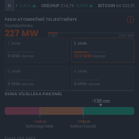
F
363,30
0,43%
USD/HUF
314,79
0,55%
BITCOIN
64 533,55
-
PAKSI ATOMERŐMŰ TELJESÍTMÉNYE
Összteljesítmény
227 MW
0 MW
2000 MW
1. blokk
2. blokk
0 MW
227 MW
/ 500 MW
/ 500 MW
3. blokk
4. blokk
0 MW
0 MW
/ 500 MW
/ 500 MW
DUNA VÍZÁLLÁSA PAKSNÁL
-130 cm
-144cm
-134cm
biztonsági határ
leállási küszöb
Forrás: OVF, HAEA