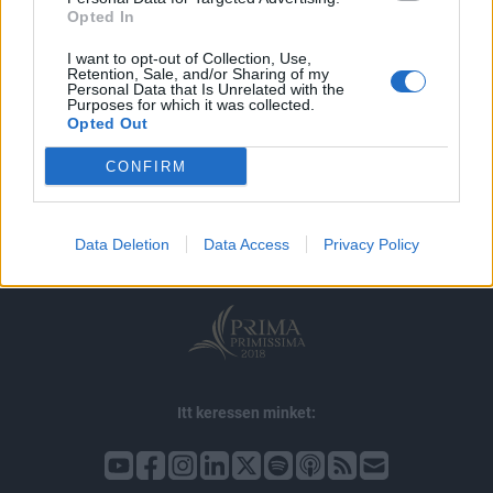
Opted In
I want to opt-out of Collection, Use,
Retention, Sale, and/or Sharing of my
Personal Data that Is Unrelated with the
Purposes for which it was collected.
Opted Out
© 2026 Portfolio
CONFIRM
impresszum
jogi nyilatkozat
süti beállítások
adatvédelem
szerzői jogok
médiaajánlat
karrier
Data Deletion
Data Access
Privacy Policy
kommentkezelés
ÁSZF
Itt keressen minket: