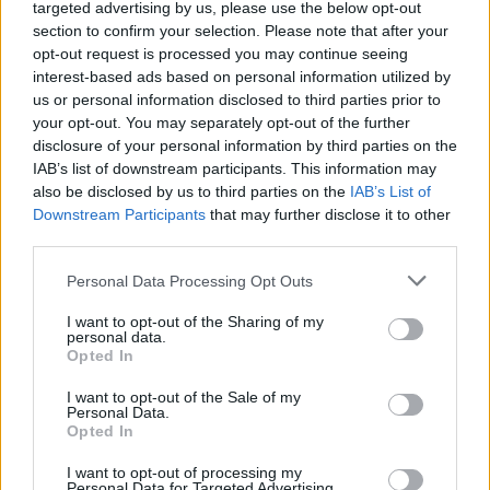
targeted advertising by us, please use the below opt-out
megjelöléssel a vásárlók a Pick Téliszalámit szokták
section to confirm your selection. Please note that after your
felismerni. A bíróság kötelezte a Pini Hungary Kft.-t...
opt-out request is processed you may continue seeing
interest-based ads based on personal information utilized by
us or personal information disclosed to third parties prior to
KEDVES OLVASÓNK!
your opt-out. You may separately opt-out of the further
disclosure of your personal information by third parties on the
A keresett cikk a portfolio.hu hírarchívumához
IAB’s list of downstream participants. This information may
tartozik, melynek olvasása előfizetéses
also be disclosed by us to third parties on the
IAB’s List of
regisztrációhoz kötött.
Downstream Participants
that may further disclose it to other
third parties.
Az előfizetés a következőket tartalmazza:
Portfolio.hu teljes cikkarchívum
Personal Data Processing Opt Outs
Kötéslisták: BÉT elmúlt 2 év napon belüli
I want to opt-out of the Sharing of my
kötéslistái
personal data.
Opted In
Előfizetés
I want to opt-out of the Sale of my
Personal Data.
Opted In
MÁR ELŐFIZETŐNK VAGY?
BEJELENTKEZÉS
I want to opt-out of processing my
Personal Data for Targeted Advertising.