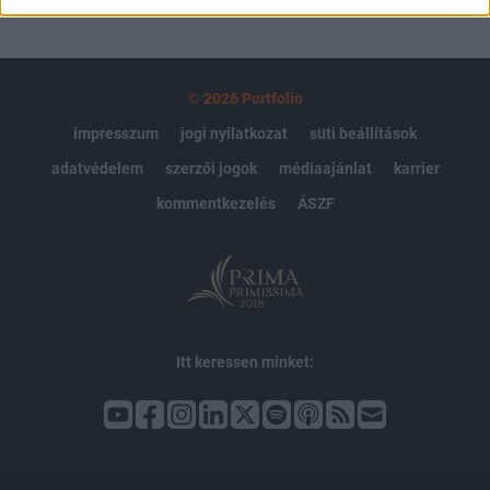
© 2026 Portfolio
impresszum
jogi nyilatkozat
süti beállítások
adatvédelem
szerzői jogok
médiaajánlat
karrier
kommentkezelés
ÁSZF
Itt keressen minket: