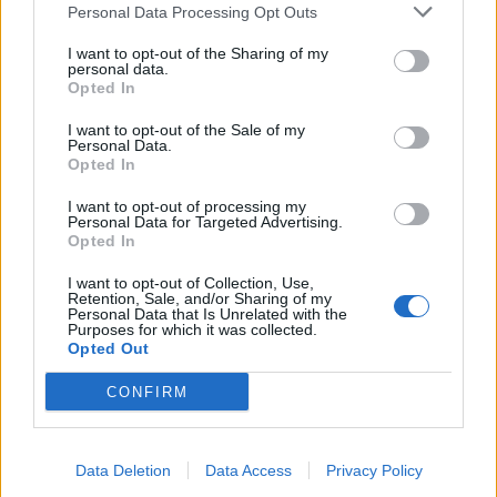
Personal Data Processing Opt Outs
I want to opt-out of the Sharing of my
KEDVES OLVASÓNK!
personal data.
Opted In
A keresett cikk a portfolio.hu hírarchívumához
I want to opt-out of the Sale of my
tartozik, melynek olvasása előfizetéses
Personal Data.
regisztrációhoz kötött.
Opted In
Az előfizetés a következőket tartalmazza:
I want to opt-out of processing my
Personal Data for Targeted Advertising.
Portfolio.hu teljes cikkarchívum
Opted In
Kötéslisták: BÉT elmúlt 2 év napon belüli
I want to opt-out of Collection, Use,
kötéslistái
Retention, Sale, and/or Sharing of my
Personal Data that Is Unrelated with the
Purposes for which it was collected.
Előfizetés
Opted Out
CONFIRM
MÁR ELŐFIZETŐNK VAGY?
BEJELENTKEZÉS
Data Deletion
Data Access
Privacy Policy