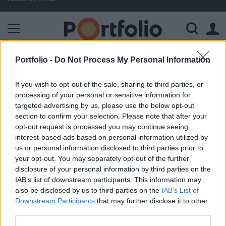
A Paksi Atomerőmű összteljesítménye 225 MW. A Duna vízállá
Portfolio -
Do Not Process My Personal Information
ELŐFIZETŐI TARTALOM
If you wish to opt-out of the sale, sharing to third parties, or
Zuhant az Amazon árfolyama
processing of your personal or sensitive information for
targeted advertising by us, please use the below opt-out
Portfolio
section to confirm your selection. Please note that after your
2000. június 26. 08:42
opt-out request is processed you may continue seeing
interest-based ads based on personal information utilized by
us or personal information disclosed to third parties prior to
Annak ellenére, hogy a Hitachi és a Rambus között létrejött
your opt-out. You may separately opt-out of the further
megállapodás hatására kifejezetten jó teljesítményt értek el
disclosure of your personal information by third parties on the
a félvezeto gyártók részvényei az elmúlt hét utolsó
IAB’s list of downstream participants. This information may
kereskedési napján a Wall Street-en, a Nasdaq 2.3%-os
also be disclosed by us to third parties on the
IAB’s List of
csökkenéssel zárt, mely foként az Amazon.com tervezett
Downstream Participants
that may further disclose it to other
két kötvénykibocsátásának kedvezotlen megítélésének
third parties.
köszönheto. A Lehman Brothers...