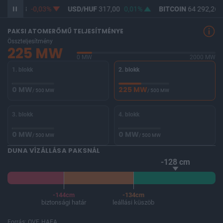
F
365,28
-0,03%
USD/HUF
317,00
0,01%
BITCOIN
64 292,26
PAKSI ATOMERŐMŰ TELJESÍTMÉNYE
Összteljesítmény
225 MW
0 MW
2000 MW
1. blokk
2. blokk
0 MW
225 MW
/ 500 MW
/ 500 MW
3. blokk
4. blokk
0 MW
0 MW
/ 500 MW
/ 500 MW
DUNA VÍZÁLLÁSA PAKSNÁL
-128 cm
-144cm
-134cm
biztonsági határ
leállási küszöb
Forrás: OVF, HAEA