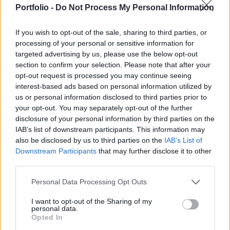
Portfolio -
Do Not Process My Personal Information
fejlesztését, valamint erősítse az Antenna
Multimédia Kft. piaci pozícióit.
If you wish to opt-out of the sale, sharing to third parties, or
processing of your personal or sensitive information for
Mint ismeretes, az Antenna Multimédia Kft-t 1999 őszén
targeted advertising by us, please use the below opt-out
110 m Ft alaptőkével hozta létre az Antenna Hungária, mint
section to confirm your selection. Please note that after your
100%-os leányvállalatát. A kft. eddigi tevékenysége során
opt-out request is processed you may continue seeing
már kiépítette az európai viszonylatban is csúcsminőségű
interest-based ads based on personal information utilized by
multimédiás kapacitását, melynek eredményeként éppen a
us or personal information disclosed to third parties prior to
your opt-out. You may separately opt-out of the further
napokban került az üzletekbe az Antenna Multimédia Kft.
disclosure of your personal information by third parties on the
első DVD lemeze - az Oltári...
IAB’s list of downstream participants. This information may
also be disclosed by us to third parties on the
IAB’s List of
Downstream Participants
that may further disclose it to other
KEDVES OLVASÓNK!
third parties.
A keresett cikk a portfolio.hu hírarchívumához
Personal Data Processing Opt Outs
tartozik, melynek olvasása előfizetéses
regisztrációhoz kötött.
I want to opt-out of the Sharing of my
personal data.
Az előfizetés a következőket tartalmazza:
Opted In