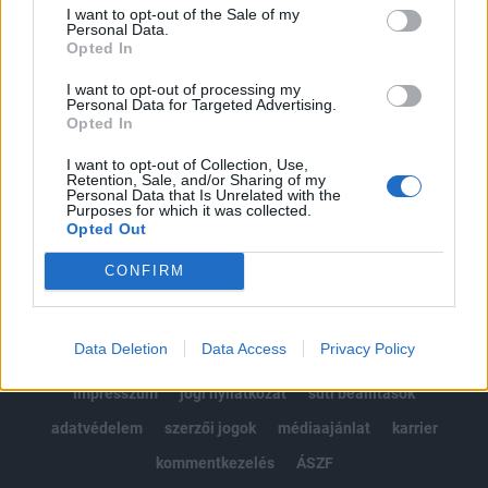
Portfolio.hu teljes cikkarchívum
I want to opt-out of the Sale of my
Kötéslisták: BÉT elmúlt 2 év napon belüli
Personal Data.
Opted In
kötéslistái
I want to opt-out of processing my
Personal Data for Targeted Advertising.
Előfizetés
Opted In
I want to opt-out of Collection, Use,
Retention, Sale, and/or Sharing of my
MÁR ELŐFIZETŐNK VAGY?
BEJELENTKEZÉS
Personal Data that Is Unrelated with the
Purposes for which it was collected.
Opted Out
CONFIRM
Data Deletion
Data Access
Privacy Policy
© 2026 Portfolio
impresszum
jogi nyilatkozat
süti beállítások
adatvédelem
szerzői jogok
médiaajánlat
karrier
kommentkezelés
ÁSZF