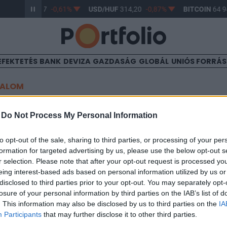
R/HUF
363,17
-0,61%
USD/HUF
314,20
-0,87%
BITCOIN
64 94
EFEKTETÉS
BANK
DEVIZA
GAZDASÁG
GLOBÁL
UNIÓS FORRÁ
TALOM
korrekció lehet
-
Do Not Process My Personal Information
to opt-out of the sale, sharing to third parties, or processing of your per
formation for targeted advertising by us, please use the below opt-out s
r selection. Please note that after your opt-out request is processed y
eing interest-based ads based on personal information utilized by us or
a mai napra Hegedűs András, a Postabank Értékpapír Rt. üzletköt
disclosed to third parties prior to your opt-out. You may separately opt-
 korrekció látható, s ennek megfelelően a tegnap nagyot zuhant 
losure of your personal information by third parties on the IAB’s list of
 A MOL esetében egy-két külföldi befektetési bank minősítésének
. This information may also be disclosed by us to third parties on the
IA
 már tegnap érződött, s az olajpapír ma...
Participants
that may further disclose it to other third parties.