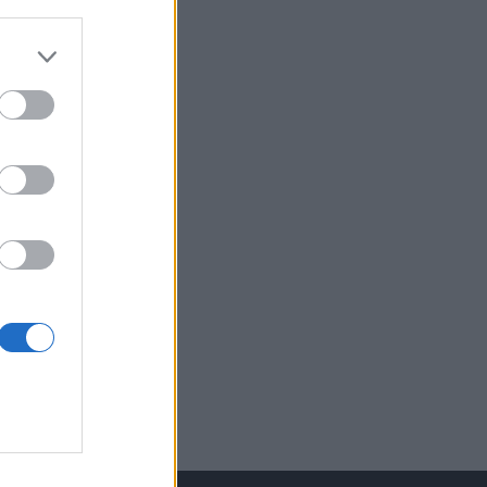
izetéses