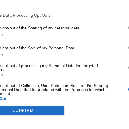
ASÓNK!
l Data Processing Opt Outs
a portfolio.hu hírarchívumához tartozik, melynek olvasása előf
o opt-out of the Sharing of my personal data.
ötött.
In
övetkezőket tartalmazza:
 teljes cikkarchívum
o opt-out of the Sale of my Personal Data.
 BÉT elmúlt 2 év napon belüli
In
to opt-out of processing my Personal Data for Targeted
ing.
In
Előfizetés
o opt-out of Collection, Use, Retention, Sale, and/or Sharing
ersonal Data that Is Unrelated with the Purposes for which it
lected.
NK VAGY?
BEJELENTKEZÉS
Out
CONFIRM