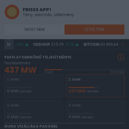
FRISSS APP!
Tény, elemzés, vélemény
MOST NEM
LETÖLTÖM
64,49
0,36%
USD/HUF
315,79
0,5%
BITCOIN
63 909,64
-1,4
PAKSI ATOMERŐMŰ TELJESÍTMÉNYE
Összteljesítmény
437 MW
0 MW
2000 MW
1. blokk
2. blokk
0 MW
437 MW
/ 500 MW
/ 500 MW
3. blokk
4. blokk
0 MW
0 MW
/ 500 MW
/ 500 MW
DUNA VÍZÁLLÁSA PAKSNÁL