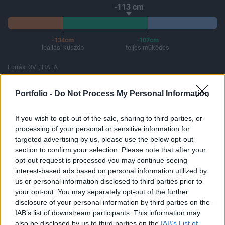
-113 cm
-134cm
-107cm
leállási küszöb
teljes működés
Forrás: OVF, HAEA
A Paksi Atomerőmű összteljesítménye 437 MW. A Duna vízállá
Portfolio -
Do Not Process My Personal Information
If you wish to opt-out of the sale, sharing to third parties, or
processing of your personal or sensitive information for
ELŐFIZETŐI TARTALOM
targeted advertising by us, please use the below opt-out
section to confirm your selection. Please note that after your
Jól mennek a chip-ek
opt-out request is processed you may continue seeing
interest-based ads based on personal information utilized by
us or personal information disclosed to third parties prior to
Portfolio
your opt-out. You may separately opt-out of the further
2000. augusztus 22. 09:30
disclosure of your personal information by third parties on the
IAB’s list of downstream participants. This information may
Sok minden kedvező mozzanat összejött a mai kereskedés
also be disclosed by us to third parties on the
IAB’s List of