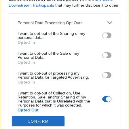
során Japánban, így a Nikkei index rácáfolva az
Downstream Participants
that may further disclose it to other
előrejelzésekre 2.6%-ot emelkedett. A piaci szereplők
third parties.
leginkább kivárásra számítottak a FED kamatdöntése előtt,
Personal Data Processing Opt Outs
az index azonban közel egy hónapos csúcsra ért 16,454.7
pontjával.A mai erősödésnek három összetevője is volt. A
I want to opt-out of the Sharing of my
personal data.
piac a kereskedés első órájában megtalálta...
Opted In
I want to opt-out of the Sale of my
KEDVES OLVASÓNK!
Personal Data.
Opted In
A keresett cikk a portfolio.hu hírarchívumához
I want to opt-out of processing my
tartozik, melynek olvasása előfizetéses
Personal Data for Targeted Advertising.
regisztrációhoz kötött.
Opted In
Az előfizetés a következőket tartalmazza:
I want to opt-out of Collection, Use,
Retention, Sale, and/or Sharing of my
Portfolio.hu teljes cikkarchívum
Personal Data that Is Unrelated with the
Purposes for which it was collected.
Kötéslisták: BÉT elmúlt 2 év napon belüli
Opted Out
kötéslistái
CONFIRM
Előfizetés