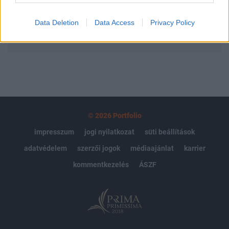
Data Deletion
Data Access
Privacy Policy
MÁR ELŐFIZETŐNK VAGY?
BEJELENTKEZÉS
© 2026 Portfolio
impresszum
jogi nyilatkozat
süti beállítások
adatvédelem
szerzői jogok
médiaajánlat
karrier
kommentkezelés
ÁSZF