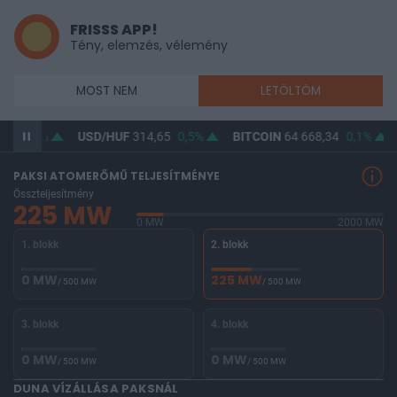
FRISSS APP!
Tény, elemzés, vélemény
MOST NEM
LETÖLTÖM
18
0,4%
USD/HUF
314,65
0,5%
BITCOIN
64 668,34
0,1%
PAKSI ATOMERŐMŰ TELJESÍTMÉNYE
Összteljesítmény
225 MW
0 MW
2000 MW
1. blokk
2. blokk
0 MW
225 MW
/ 500 MW
/ 500 MW
3. blokk
4. blokk
0 MW
0 MW
/ 500 MW
/ 500 MW
DUNA VÍZÁLLÁSA PAKSNÁL