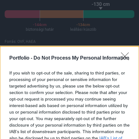
-130 cm
-144cm
-134cm
biztonsági határ
leállási küszöb
Forrás: OVF, HAEA
A Paksi Atomerőmű összteljesítménye 225 MW. A Duna vízállá
Portfolio -
Do Not Process My Personal Information
If you wish to opt-out of the sale, sharing to third parties, or
FONTOS
Szombaton dönt a Tisza az államfőaspiránsáról, hétfőig még lehet jelölni
processing of your personal or sensitive information for
targeted advertising by us, please use the below opt-out
section to confirm your selection. Please note that after your
opt-out request is processed you may continue seeing
ELŐFIZETŐI TARTALOM
interest-based ads based on personal information utilized by
us or personal information disclosed to third parties prior to
A Matáv vezényletével
your opt-out. You may separately opt-out of the further
disclosure of your personal information by third parties on the
Portfolio
IAB’s list of downstream participants. This information may
also be disclosed by us to third parties on the
IAB’s List of
2000. szeptember 05. 09:35