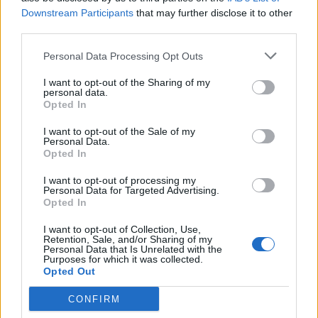
Downstream Participants
that may further disclose it to other
third parties.
Szentkuty Viktor, a Postabank Értékpapír Rt. üzletkötőjének
megítélése szerint a Matáv árfolyammozgása fogja
Personal Data Processing Opt Outs
meghatározni a BUX elmozdulását. A nemzetközi telekom
I want to opt-out of the Sharing of my
rally ellenére a Matáv az elmúlt napokban egy jelentős
personal data.
eladó miatt teljesített gyengében, azonban az eladó tétel
Opted In
nagy valószínűség szerint már értékesítésre került. Ha ez
I want to opt-out of the Sale of my
igaznak bizonyul 1,800 Ft-ig emelkedhet...
Personal Data.
Opted In
I want to opt-out of processing my
KEDVES OLVASÓNK!
Personal Data for Targeted Advertising.
Opted In
A keresett cikk a portfolio.hu hírarchívumához
tartozik, melynek olvasása előfizetéses
I want to opt-out of Collection, Use,
Retention, Sale, and/or Sharing of my
regisztrációhoz kötött.
Personal Data that Is Unrelated with the
Purposes for which it was collected.
Az előfizetés a következőket tartalmazza:
Opted Out
Portfolio.hu teljes cikkarchívum
CONFIRM
Kötéslisták: BÉT elmúlt 2 év napon belüli