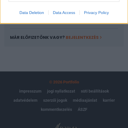
kötéslistái
Data Deletion
Data Access
Privacy Policy
Előfizetés
MÁR ELŐFIZETŐNK VAGY?
BEJELENTKEZÉS
© 2026 Portfolio
impresszum
jogi nyilatkozat
süti beállítások
adatvédelem
szerzői jogok
médiaajánlat
karrier
kommentkezelés
ÁSZF