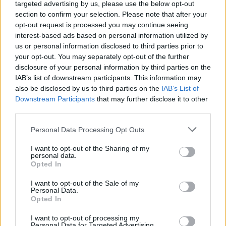
targeted advertising by us, please use the below opt-out
Számítóközpont Kft. végzett. A tender eredményét a
section to confirm your selection. Please note that after your
Közbeszerzési Döntőbizottság hatályon kívül...
opt-out request is processed you may continue seeing
interest-based ads based on personal information utilized by
us or personal information disclosed to third parties prior to
KEDVES OLVASÓNK!
your opt-out. You may separately opt-out of the further
disclosure of your personal information by third parties on the
A keresett cikk a portfolio.hu hírarchívumához
IAB’s list of downstream participants. This information may
tartozik, melynek olvasása előfizetéses
also be disclosed by us to third parties on the
IAB’s List of
regisztrációhoz kötött.
Downstream Participants
that may further disclose it to other
third parties.
Az előfizetés a következőket tartalmazza:
Portfolio.hu teljes cikkarchívum
Personal Data Processing Opt Outs
Kötéslisták: BÉT elmúlt 2 év napon belüli
I want to opt-out of the Sharing of my
kötéslistái
personal data.
Opted In
Előfizetés
I want to opt-out of the Sale of my
Personal Data.
Opted In
MÁR ELŐFIZETŐNK VAGY?
BEJELENTKEZÉS
I want to opt-out of processing my
Personal Data for Targeted Advertising.