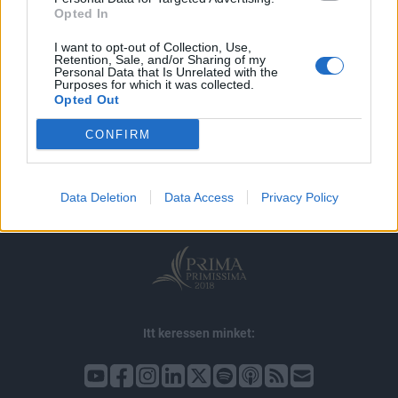
Opted In
I want to opt-out of Collection, Use,
Retention, Sale, and/or Sharing of my
Personal Data that Is Unrelated with the
Purposes for which it was collected.
Opted Out
© 2026 Portfolio
CONFIRM
impresszum
jogi nyilatkozat
süti beállítások
adatvédelem
szerzői jogok
médiaajánlat
karrier
Data Deletion
Data Access
Privacy Policy
kommentkezelés
ÁSZF
Itt keressen minket: