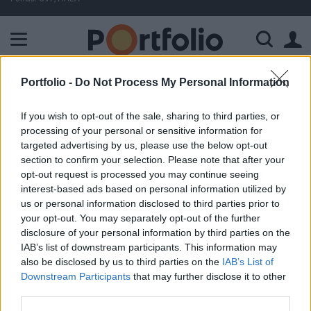
A Paksi Atomerőmű összteljesítménye 225 MW. A Duna vízállá
Portfolio -
Do Not Process My Personal Information
ELŐFIZETŐI TARTALOM
If you wish to opt-out of the sale, sharing to third parties, or
Matáv korrekció felfelé
processing of your personal or sensitive information for
targeted advertising by us, please use the below opt-out
Portfolio
section to confirm your selection. Please note that after your
2000. szeptember 20. 18:30
opt-out request is processed you may continue seeing
interest-based ads based on personal information utilized by
us or personal information disclosed to third parties prior to
A tegnapi zuhanás után 4.5%-ot erősödött a Matáv, ezzel
your opt-out. You may separately opt-out of the further
részben ledolgozta nem csekély veszteségét. A távközlési
disclosure of your personal information by third parties on the
papír a kereskedés elején még 1,500 Ft felett is forgott,
IAB’s list of downstream participants. This information may
majd a növekvő eladói érdeklődés miatt visszaesett, de
also be disclosed by us to third parties on the
IAB’s List of
ezzel a legjobban emelkedő részvény lett. A BUX
Downstream Participants
that may further disclose it to other
mindössze 0.3%-ot erősödött, a forgalom a három
third parties.
felfüggesztett papír hiányában csak 8.8 mrd...