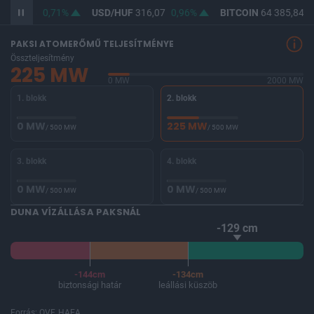
F
364,28
0,71%
USD/HUF
316,07
0,96%
BITCOIN
64 385,84
-
PAKSI ATOMERŐMŰ TELJESÍTMÉNYE
Összteljesítmény
225 MW
0 MW
2000 MW
1. blokk
2. blokk
0 MW
225 MW
/ 500 MW
/ 500 MW
3. blokk
4. blokk
0 MW
0 MW
/ 500 MW
/ 500 MW
DUNA VÍZÁLLÁSA PAKSNÁL
-129 cm
-144cm
-134cm
biztonsági határ
leállási küszöb
Forrás: OVF, HAEA