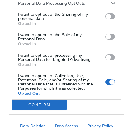
Personal Data Processing Opt Outs
I want to opt-out of the Sharing of my
KEDVES OLVASÓNK!
personal data.
Opted In
A keresett cikk a portfolio.hu hírarchívumához
I want to opt-out of the Sale of my
tartozik, melynek olvasása előfizetéses
Personal Data.
regisztrációhoz kötött.
Opted In
Az előfizetés a következőket tartalmazza:
I want to opt-out of processing my
Personal Data for Targeted Advertising.
Portfolio.hu teljes cikkarchívum
Opted In
Kötéslisták: BÉT elmúlt 2 év napon belüli
I want to opt-out of Collection, Use,
kötéslistái
Retention, Sale, and/or Sharing of my
Personal Data that Is Unrelated with the
Purposes for which it was collected.
Előfizetés
Opted Out
CONFIRM
MÁR ELŐFIZETŐNK VAGY?
BEJELENTKEZÉS
Data Deletion
Data Access
Privacy Policy