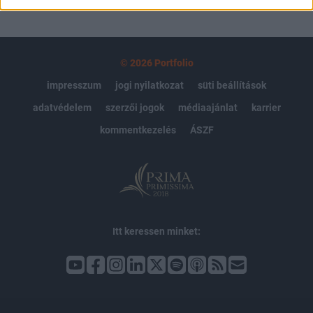
© 2026 Portfolio
impresszum
jogi nyilatkozat
süti beállítások
adatvédelem
szerzői jogok
médiaajánlat
karrier
kommentkezelés
ÁSZF
Itt keressen minket: