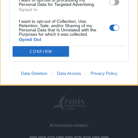
I want to opt-out of processing my
MÁR ELŐFIZETŐNK VAGY?
BEJELENTKEZÉS
Personal Data for Targeted Advertising.
Opted In
I want to opt-out of Collection, Use,
Retention, Sale, and/or Sharing of my
Personal Data that Is Unrelated with the
Purposes for which it was collected.
Opted Out
© 2026 Portfolio
CONFIRM
impresszum
jogi nyilatkozat
süti beállítások
adatvédelem
szerzői jogok
médiaajánlat
karrier
Data Deletion
Data Access
Privacy Policy
kommentkezelés
ÁSZF
Itt keressen minket: