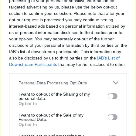
részesedésének megvásárlásáról. A Milford képviselői ma
processing of your personal or sensitive information for
és holnap szeretnének találkozni a BC igazgatóságával,
targeted advertising by us, please use the below opt-out
section to confirm your selection. Please note that after your
hogy személyesen is tárgyaljanak az ügyről és kifejezzék
opt-out request is processed you may continue seeing
ellenvéleményüket. A Milford nyomatékosan felhívta...
interest-based ads based on personal information utilized by
us or personal information disclosed to third parties prior to
your opt-out. You may separately opt-out of the further
KEDVES OLVASÓNK!
disclosure of your personal information by third parties on the
IAB’s list of downstream participants. This information may
A keresett cikk a portfolio.hu hírarchívumához
also be disclosed by us to third parties on the
IAB’s List of
tartozik, melynek olvasása előfizetéses
Downstream Participants
that may further disclose it to other
regisztrációhoz kötött.
third parties.
Az előfizetés a következőket tartalmazza:
Personal Data Processing Opt Outs
Portfolio.hu teljes cikkarchívum
Kötéslisták: BÉT elmúlt 2 év napon belüli
I want to opt-out of the Sharing of my
personal data.
kötéslistái
Opted In
I want to opt-out of the Sale of my
Előfizetés
Personal Data.
Opted In