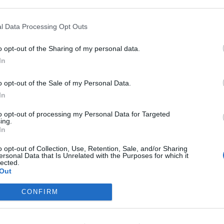
ASÓNK!
l Data Processing Opt Outs
a portfolio.hu hírarchívumához tartozik, melynek olvasása előf
o opt-out of the Sharing of my personal data.
ötött.
In
övetkezőket tartalmazza:
 teljes cikkarchívum
o opt-out of the Sale of my Personal Data.
 BÉT elmúlt 2 év napon belüli
In
to opt-out of processing my Personal Data for Targeted
ing.
In
Előfizetés
o opt-out of Collection, Use, Retention, Sale, and/or Sharing
ersonal Data that Is Unrelated with the Purposes for which it
lected.
NK VAGY?
BEJELENTKEZÉS
Out
CONFIRM