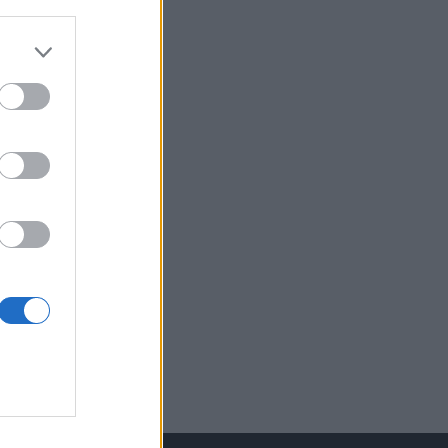
izetéses