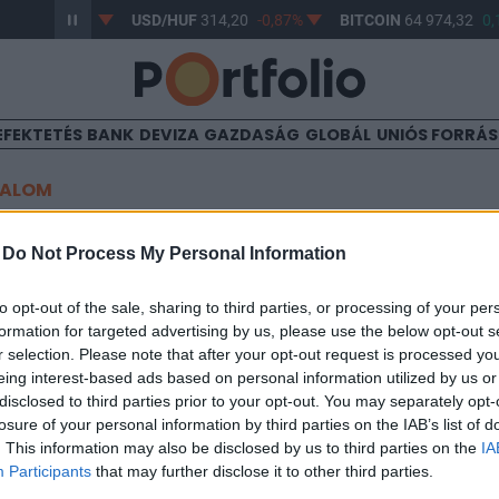
63,17
-0,61%
USD/HUF
314,20
-0,87%
BITCOIN
64 974,32
0,
EFEKTETÉS
BANK
DEVIZA
GAZDASÁG
GLOBÁL
UNIÓS FORRÁ
TALOM
súlyozottabb kereskedés
-
Do Not Process My Personal Information
to opt-out of the sale, sharing to third parties, or processing of your per
formation for targeted advertising by us, please use the below opt-out s
09:45
r selection. Please note that after your opt-out request is processed y
eing interest-based ads based on personal information utilized by us or
New York Broker üzletkötőjének megítélése szerint a tegnapinál 
disclosed to third parties prior to your opt-out. You may separately opt-
 a vegyipari trió tagjainak árfolyam ingadozása feltehetően mér
losure of your personal information by third parties on the IAB’s list of
 hatására emelkedéssel zárhat a Matáv, mely meghúzhatja az in
. This information may also be disclosed by us to third parties on the
IA
-0.6%-os csökkenéssel nyitottak.
Participants
that may further disclose it to other third parties.