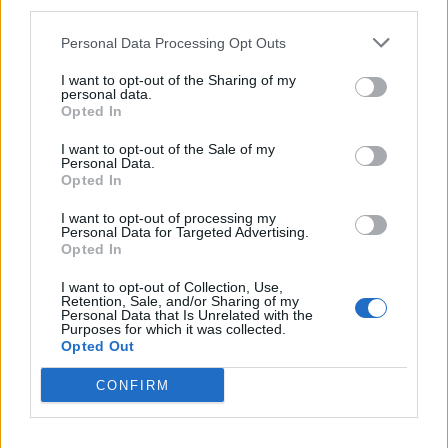
third parties.
elsősorban a számítógép eladások csökkenésének
tudhatók be, ami nem csak az OEM szoftvereladásokat,
Personal Data Processing Opt Outs
hanem az esetleges frissítések mennyiségét is...
I want to opt-out of the Sharing of my
personal data.
Opted In
KEDVES OLVASÓNK!
I want to opt-out of the Sale of my
A keresett cikk a portfolio.hu hírarchívumához
Personal Data.
Opted In
tartozik, melynek olvasása előfizetéses
regisztrációhoz kötött.
I want to opt-out of processing my
Personal Data for Targeted Advertising.
Az előfizetés a következőket tartalmazza:
Opted In
Portfolio.hu teljes cikkarchívum
I want to opt-out of Collection, Use,
Kötéslisták: BÉT elmúlt 2 év napon belüli
Retention, Sale, and/or Sharing of my
Personal Data that Is Unrelated with the
kötéslistái
Purposes for which it was collected.
Opted Out
Előfizetés
CONFIRM
MÁR ELŐFIZETŐNK VAGY?
BEJELENTKEZÉS