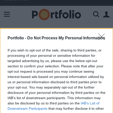
A Paksi Atomerőmű összteljesítménye 227 MW. A Duna vízállá
ELŐFIZETŐI TARTALOM
Portfolio -
Do Not Process My Personal Information
Csökkentette a Goldman Sachs a
If you wish to opt-out of the sale, sharing to third parties, or
Microsoftot
processing of your personal or sensitive information for
eredményvárakozásait
targeted advertising by us, please use the below opt-out
section to confirm your selection. Please note that after your
opt-out request is processed you may continue seeing
Portfolio
interest-based ads based on personal information utilized by
2000. december 07. 15:14
us or personal information disclosed to third parties prior to
your opt-out. You may separately opt-out of the further
Kismértékben csökkentette előzetes előrejelzéseit a
disclosure of your personal information by third parties on the
Goldman Sachs az amerikai szoftveripari óriás, Microsoft
IAB’s list of downstream participants. This information may
also be disclosed by us to third parties on the
IAB’s List of
jövőbeli árbevételére és nyereségességére nézve. A
Downstream Participants
that may further disclose it to other
bevételek előzetesen prognosztizáltnál alacsonyabb értéke