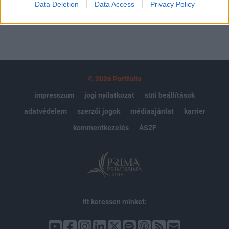
Data Deletion
Data Access
Privacy Policy
© 2026 Portfolio
impresszum
jogi nyilatkozat
süti beállítások
adatvédelem
szerzői jogok
médiaajánlat
karrier
kommentkezelés
ÁSZF
Itt keressen minket: