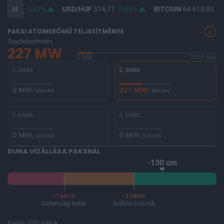
363,25
0,42%
USD/HUF
314,77
0,54%
BITCOIN
64 619,93
0,
PAKSI ATOMERŐMŰ TELJESÍTMÉNYE
Összteljesítmény
227 MW
0 MW
2000 MW
1. blokk
2. blokk
0 MW
227 MW
/ 500 MW
/ 500 MW
3. blokk
4. blokk
0 MW
0 MW
/ 500 MW
/ 500 MW
DUNA VÍZÁLLÁSA PAKSNÁL
-130 cm
-144cm
-134cm
biztonsági határ
leállási küszöb
Forrás: OVF, HAEA