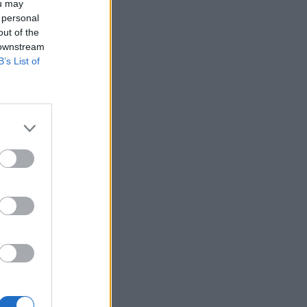
ou may
 personal
out of the
 downstream
B’s List of
boplast Rt. A
csterme.
tagjainak
bizottság egy
 db 10,000 Ft
.
izetéses