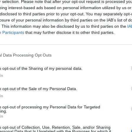
r selection. Please note that after your opt-out request is processed y
eing interest-based ads based on personal information utilized by us or
disclosed to third parties prior to your opt-out. You may separately opt-
:12
losure of your personal information by third parties on the IAB’s list of
. This information may also be disclosed by us to third parties on the
IA
n, pénteken 12 órakor rendkívüli közgyűlést tart a Gra
Participants
that may further disclose it to other third parties.
íne: Győr, Fehérvári u. 16/B szám alatti székhely taná
1. Az igazgatóság tagjainak lemondása folytán az igazgatóság 
l Data Processing Opt Outs
felügyelőbizottság egy tagjának lemondása folytán a felügyelő
ása.3. A felügyelőbizottság új ügyrendjének elfogadása.4. Az 1
o opt-out of the Sharing of my personal data.
 részvény (C sorozat) átalakítása törzsrészvénnyé (A sorozat)..
In
o opt-out of the Sale of my Personal Data.
ASÓNK!
In
a portfolio.hu hírarchívumához tartozik, melynek olvasása előf
to opt-out of processing my Personal Data for Targeted
ötött.
ing.
In
övetkezőket tartalmazza:
o opt-out of Collection, Use, Retention, Sale, and/or Sharing
 teljes cikkarchívum
ersonal Data that Is Unrelated with the Purposes for which it