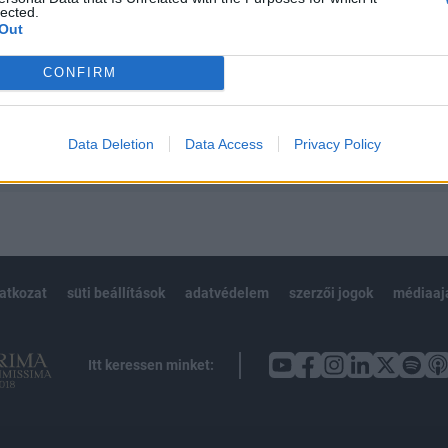
 BÉT elmúlt 2 év napon belüli
lected.
Out
CONFIRM
Előfizetés
Data Deletion
Data Access
Privacy Policy
NK VAGY?
BEJELENTKEZÉS
latkozat
süti beállítások
adatvédelem
szerzői jogok
médiaaj
Itt keressen minket: