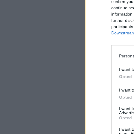
confirm you
continue se
Portfolio
information 
2000. december 18. 08
further disc
participants
2001. január 19-é
Downstream 
közgyűlés helysz
A napirendi pontok:
Persona
megválasztása.2. A 
tagjának megválaszt
I want t
névértékű elsőbbségi
Opted 
I want t
KEDVES OLV
Opted 
A keresett cikk 
I want 
regisztrációhoz k
Advertis
Opted 
Az előfizetés a k
I want t
Portfolio.hu
of my P