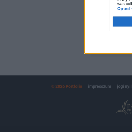
Kötéslisták:
was col
Opted 
kötéslistái
MÁR ELŐFIZETŐ
© 2026 Portfolio
impresszum
jogi nyi