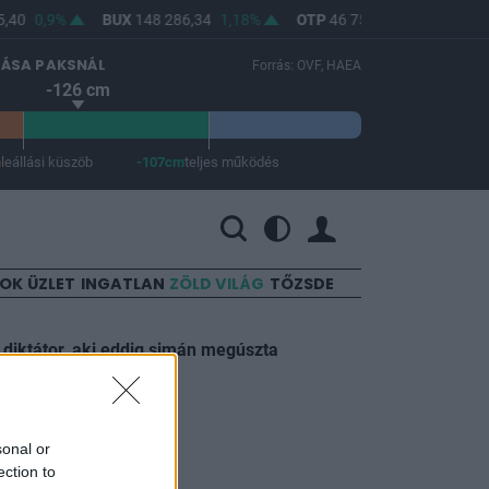
,40
0,9%
BUX
148 286,34
1,18%
OTP
46 750
1,85%
MOL
LÁSA PAKSNÁL
Forrás: OVF, HAEA
-126 cm
m
leállási küszöb
-107cm
teljes működés
 a teljes működés -107 cm.
SOK
ÜZLET
INGATLAN
ZÖLD VILÁG
TŐZSDE
 diktátor, aki eddig simán megúszta
sonal or
ection to