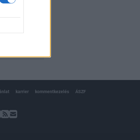
ánlat
karrier
kommentkezelés
ÁSZF