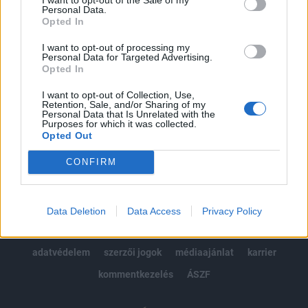
Personal Data.
kötéslistái
Opted In
I want to opt-out of processing my
Előfizetés
Personal Data for Targeted Advertising.
Opted In
I want to opt-out of Collection, Use,
MÁR ELŐFIZETŐNK VAGY?
BEJELENTKEZÉS
Retention, Sale, and/or Sharing of my
Personal Data that Is Unrelated with the
Purposes for which it was collected.
Opted Out
CONFIRM
© 2026 Portfolio
Data Deletion
Data Access
Privacy Policy
impresszum
jogi nyilatkozat
süti beállítások
adatvédelem
szerzői jogok
médiaajánlat
karrier
kommentkezelés
ÁSZF