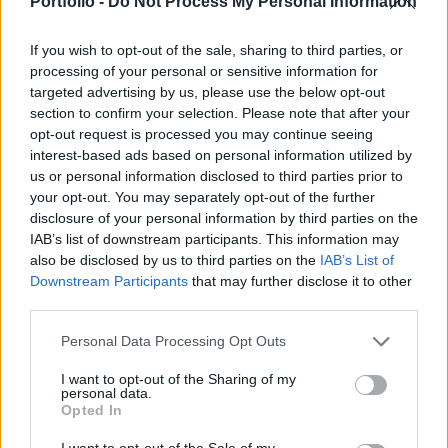
Portfolio -
Do Not Process My Personal Information
vételárat nem hozták nyilvánosságra.
If you wish to opt-out of the sale, sharing to third parties, or
A Tipszo Kft. a TVK befektetései között 432.7 millió Ft
processing of your personal or sensitive information for
könyv szerinti értéken szerepel, a cég elsősorban emelő- és
targeted advertising by us, please use the below opt-out
anyagmozgató gépek, hűtő- és klímaberendezések,
section to confirm your selection. Please note that after your
opt-out request is processed you may continue seeing
kazánok és tartályok javításával és kereskedelmével
interest-based ads based on personal information utilized by
foglalkozik. A Tipszo Kft. nettó árbevétele 1999-ben 513.9
us or personal information disclosed to third parties prior to
millió Ft, adózás előtti eredménye 2.4 millió Ft volt.Az
your opt-out. You may separately opt-out of the further
érdekeltség értékesítése összhangban...
disclosure of your personal information by third parties on the
IAB’s list of downstream participants. This information may
also be disclosed by us to third parties on the
IAB’s List of
KEDVES OLVASÓNK!
Downstream Participants
that may further disclose it to other
third parties.
A keresett cikk a portfolio.hu hírarchívumához
tartozik, melynek olvasása előfizetéses
Personal Data Processing Opt Outs
regisztrációhoz kötött.
I want to opt-out of the Sharing of my
personal data.
Az előfizetés a következőket tartalmazza:
Opted In
Portfolio.hu teljes cikkarchívum
Kötéslisták: BÉT elmúlt 2 év napon belüli
I want to opt-out of the Sale of my