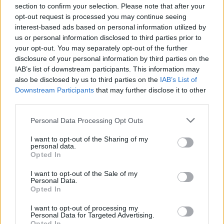
emelkedett.A DAX legjobbjai a szektorával...
section to confirm your selection. Please note that after your
opt-out request is processed you may continue seeing
interest-based ads based on personal information utilized by
KEDVES OLVASÓNK!
us or personal information disclosed to third parties prior to
your opt-out. You may separately opt-out of the further
A keresett cikk a portfolio.hu hírarchívumához
disclosure of your personal information by third parties on the
tartozik, melynek olvasása előfizetéses
IAB’s list of downstream participants. This information may
regisztrációhoz kötött.
also be disclosed by us to third parties on the
IAB’s List of
Downstream Participants
that may further disclose it to other
Az előfizetés a következőket tartalmazza:
third parties.
Portfolio.hu teljes cikkarchívum
Personal Data Processing Opt Outs
Kötéslisták: BÉT elmúlt 2 év napon belüli
kötéslistái
I want to opt-out of the Sharing of my
personal data.
Opted In
Előfizetés
I want to opt-out of the Sale of my
Personal Data.
Opted In
MÁR ELŐFIZETŐNK VAGY?
BEJELENTKEZÉS
I want to opt-out of processing my
Personal Data for Targeted Advertising.
Opted In