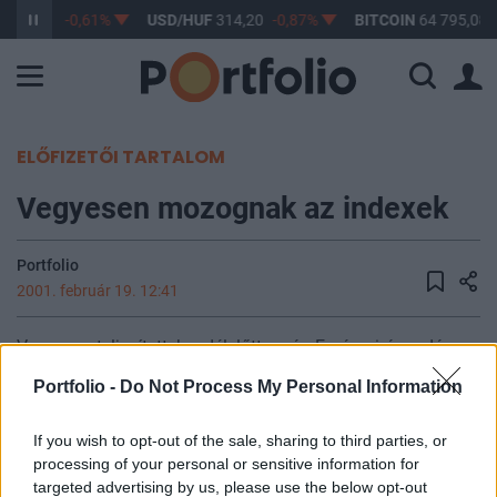
F
363,17
-0,61%
USD/HUF
314,20
-0,87%
BITCOIN
64 795,08
ELŐFIZETŐI TARTALOM
Vegyesen mozognak az indexek
Portfolio
2001. február 19. 12:41
Vegyesen teljesítettek a délelőtt során Európa irányadó
indexei, a legjobban a német technológiai index, a Nemax
Portfolio -
Do Not Process My Personal Information
esett (-2%) a technológiai szektor gyengélkedésének
hatására, melynél jobban már csak a távközlési társaságok
If you wish to opt-out of the sale, sharing to third parties, or
árfolyamai gyengültek jobban. Legjobban a vegyipari,
processing of your personal or sensitive information for
illetve az autógyártó cégek részvényeinek árfolyama
targeted advertising by us, please use the below opt-out