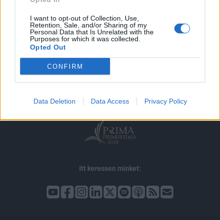
I want to opt-out of Collection, Use,
Retention, Sale, and/or Sharing of my
Personal Data that Is Unrelated with the
Purposes for which it was collected.
Opted Out
© 2026 Portfolio
impresszum
jogi nyilatkozat
süti beállítások
CONFIRM
adatvédelem
szerzői jogok
médiaajánlat
karrier
kommentkezelés
ÁSZF
Data Deletion
Data Access
Privacy Policy
Itt keressen minket: