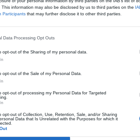
losure of your personal information by third parties on the IAB’s list of
. This information may also be disclosed by us to third parties on the
IA
orok szereplői által tapasztal kereslet mérséklődés a látványos
Participants
that may further disclose it to other third parties.
i az iparág vezető szereplőinél is. A világ number 1 chipgyártója
karítást remél még idén saját ráfordításainak racionalizálásátó
molva a tavalyi üzemi költségek...
l Data Processing Opt Outs
o opt-out of the Sharing of my personal data.
ASÓNK!
In
a portfolio.hu hírarchívumához tartozik, melynek olvasása előf
o opt-out of the Sale of my Personal Data.
ötött.
In
övetkezőket tartalmazza:
to opt-out of processing my Personal Data for Targeted
 teljes cikkarchívum
ing.
 BÉT elmúlt 2 év napon belüli
In
o opt-out of Collection, Use, Retention, Sale, and/or Sharing
ersonal Data that Is Unrelated with the Purposes for which it
lected.
Előfizetés
Out