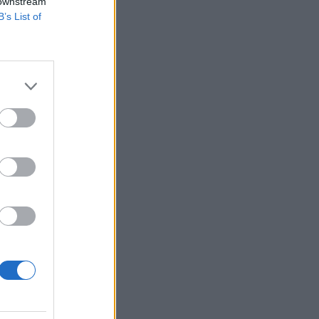
 downstream
B’s List of
 költség csökkentési
 "több száz millió
l (300 m dollár
izetéses