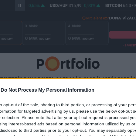
/HUF
364,10
0,65%
USD/HUF
315,99
0,93%
BITCOIN
64 379,
DUNA VÍZÁL
Mit jelent ez?
3. blokk
4. blokk
0 MW
0 MW
/ 500 MW
/ 500 MW
/ 500 MW
-144c
A Duna vízállása Paksnál -129 cm. A biztonsági határ -144 cm,
EFEKTETÉS
BANK
DEVIZA
GAZDASÁG
GLOBÁL
UNIÓS FORRÁ
-
Do Not Process My Personal Information
TALOM
to opt-out of the sale, sharing to third parties, or processing of your per
ókuszban a költségek
formation for targeted advertising by us, please use the below opt-out s
r selection. Please note that after your opt-out request is processed y
eing interest-based ads based on personal information utilized by us or
disclosed to third parties prior to your opt-out. You may separately opt-
8