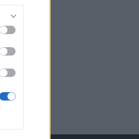
izetéses