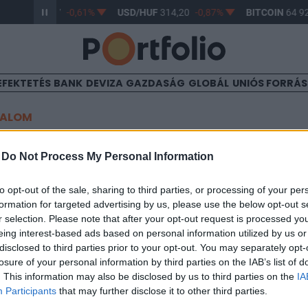
R/HUF
363,17
-0,61%
USD/HUF
314,20
-0,87%
BITCOIN
64 92
EFEKTETÉS
BANK
DEVIZA
GAZDASÁG
GLOBÁL
UNIÓS FORRÁ
TALOM
 piaci hangulat
-
Do Not Process My Personal Information
to opt-out of the sale, sharing to third parties, or processing of your per
formation for targeted advertising by us, please use the below opt-out s
09:28
r selection. Please note that after your opt-out request is processed y
eing interest-based ads based on personal information utilized by us or
 érkező rossz hírek következtében csökkenéssel zárta mai napjá
disclosed to third parties prior to your opt-out. You may separately opt-
t gyengült a dollárral szemben. A Nikkei 225 174 ponton vesztett
losure of your personal information by third parties on the IAB’s list of
 a napot. A Nikkei gyengélkedése egy újságcikknek volt főleg k
. This information may also be disclosed by us to third parties on the
IA
edéves japán GDP valószínűleg 1.2%-kal esett...
Participants
that may further disclose it to other third parties.