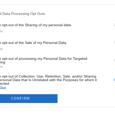
ASÓNK!
l Data Processing Opt Outs
a portfolio.hu hírarchívumához tartozik, melynek olvasása előf
o opt-out of the Sharing of my personal data.
ötött.
In
övetkezőket tartalmazza:
 teljes cikkarchívum
o opt-out of the Sale of my Personal Data.
 BÉT elmúlt 2 év napon belüli
In
to opt-out of processing my Personal Data for Targeted
ing.
In
Előfizetés
o opt-out of Collection, Use, Retention, Sale, and/or Sharing
ersonal Data that Is Unrelated with the Purposes for which it
lected.
NK VAGY?
BEJELENTKEZÉS
Out
CONFIRM