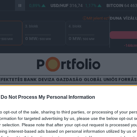
R/HUF
364,93
0,89%
USD/HUF
316,74
1,17%
BITCOIN
64 463,
DUNA VÍZÁL
Mit jelent ez?
3. blokk
4. blokk
0 MW
0 MW
/ 500 MW
/ 500 MW
/ 500 MW
-144c
A Duna vízállása Paksnál -129 cm. A biztonsági határ -144 cm,
EFEKTETÉS
BANK
DEVIZA
GAZDASÁG
GLOBÁL
UNIÓS FORRÁ
TALOM
-
Do Not Process My Personal Information
veszítenek a hagyományos
to opt-out of the sale, sharing to third parties, or processing of your per
formation for targeted advertising by us, please use the below opt-out s
ési bankok az USA-ban
r selection. Please note that after your opt-out request is processed y
eing interest-based ads based on personal information utilized by us or