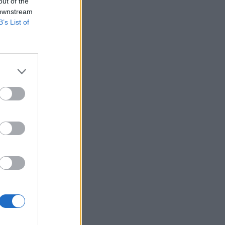
out of the
 downstream
B’s List of
t a hagyományos
tetési banki
helyezett, a Morgan
izetéses