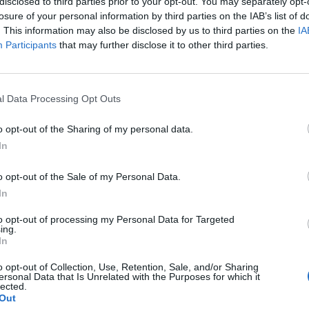
disclosed to third parties prior to your opt-out. You may separately opt-
losure of your personal information by third parties on the IAB’s list of
08:36
. This information may also be disclosed by us to third parties on the
IA
Participants
that may further disclose it to other third parties.
se alapján az idei évben jelentős mértékben veszítettek piaco
z univerzális bankok befektetési banki részlegei javára. A befek
rt díjbevételek alapján számított rangsorban a tavalyi első két 
l Data Processing Opt Outs
n Sachs az idei második negyedévben lecsúszott az ötödik...
o opt-out of the Sharing of my personal data.
In
ASÓNK!
o opt-out of the Sale of my Personal Data.
a portfolio.hu hírarchívumához tartozik, melynek olvasása előf
In
ötött.
to opt-out of processing my Personal Data for Targeted
övetkezőket tartalmazza:
ing.
 teljes cikkarchívum
In
 BÉT elmúlt 2 év napon belüli
o opt-out of Collection, Use, Retention, Sale, and/or Sharing
ersonal Data that Is Unrelated with the Purposes for which it
lected.
Out
Előfizetés