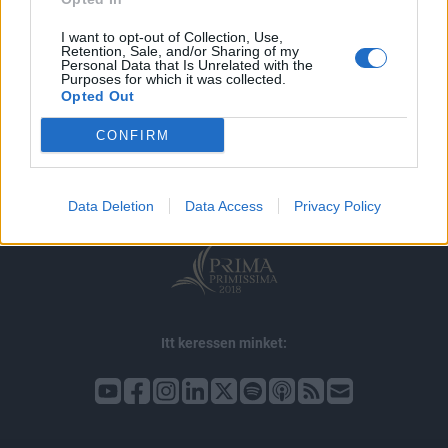
I want to opt-out of Collection, Use,
Retention, Sale, and/or Sharing of my
Personal Data that Is Unrelated with the
Purposes for which it was collected.
Opted Out
© 2026 Portfolio
impresszum
jogi nyilatkozat
süti beállítások
CONFIRM
adatvédelem
szerzői jogok
médiaajánlat
karrier
kommentkezelés
ÁSZF
Data Deletion
Data Access
Privacy Policy
Itt keressen minket: