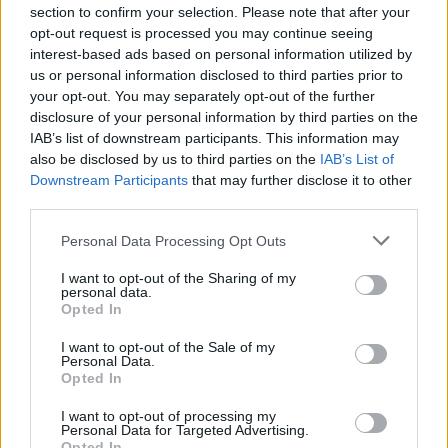
információk szerint a Nafta Polska két igazgatósági...
section to confirm your selection. Please note that after your
opt-out request is processed you may continue seeing
interest-based ads based on personal information utilized by
KEDVES OLVASÓNK!
us or personal information disclosed to third parties prior to
your opt-out. You may separately opt-out of the further
A keresett cikk a portfolio.hu hírarchívumához
disclosure of your personal information by third parties on the
tartozik, melynek olvasása előfizetéses
IAB’s list of downstream participants. This information may
regisztrációhoz kötött.
also be disclosed by us to third parties on the
IAB’s List of
Downstream Participants
that may further disclose it to other
Az előfizetés a következőket tartalmazza:
third parties.
Portfolio.hu teljes cikkarchívum
Personal Data Processing Opt Outs
Kötéslisták: BÉT elmúlt 2 év napon belüli
kötéslistái
I want to opt-out of the Sharing of my
personal data.
Opted In
Előfizetés
I want to opt-out of the Sale of my
Personal Data.
Opted In
MÁR ELŐFIZETŐNK VAGY?
BEJELENTKEZÉS
I want to opt-out of processing my
Personal Data for Targeted Advertising.
Opted In