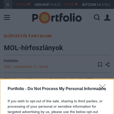
F
363,32
-0,57%
USD/HUF
314,21
-0,87%
BITCOIN
64 518,27
ELŐFIZETŐI TARTALOM
MOL-hírfoszlányok
Portfolio
2001. szeptember 12. 08:44
Miközben a világ az amerikai krízisre figyel, a MOL
lengyelországi terveivel kapcsolatos hírdömping továbbra
Portfolio -
Do Not Process My Personal Information
sem szakadt meg. A magyar társaság meghosszabbította
a Gdanski Finomítóra tett ajánlatát, miután a
If you wish to opt-out of the sale, sharing to third parties, or
privatizációért felelős Nafta Polska változatlanul nem tudja
processing of your personal or sensitive information for
megkötni a szerződést a brit Rotch Energy-vel. Egyes
targeted advertising by us, please use the below opt-out