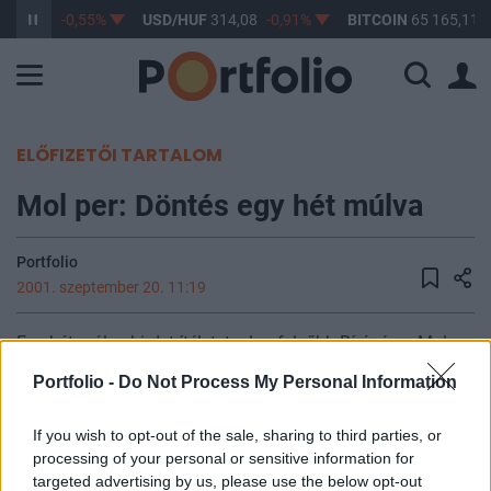
363,41
-0,55%
USD/HUF
314,08
-0,91%
BITCOIN
65 165,11
ELŐFIZETŐI TARTALOM
Mol per: Döntés egy hét múlva
Portfolio
2001. szeptember 20. 11:19
Egy hét múlva hirdet ítéletet a Legfelsőbb Bíróság a Mol
kontra Gazdasági Minisztérium perben. A másodfokú
Portfolio -
Do Not Process My Personal Information
eljárás az után került kezdeményezésre, hogy első fokon a
Fővárosi Bíroság elutasította a Mol keresetét elsősorban
If you wish to opt-out of the sale, sharing to third parties, or
formai okokra hivatkozva. Az LB egyúttal hatályon kívül
processing of your personal or sensitive information for
helyezte a gazdasági miniszter ellen indított eljárást. A per
targeted advertising by us, please use the below opt-out