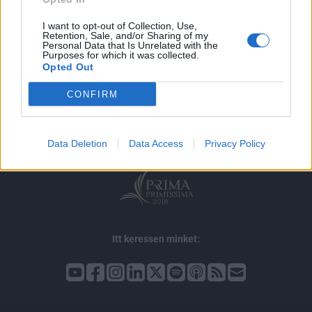
I want to opt-out of Collection, Use,
Retention, Sale, and/or Sharing of my
Personal Data that Is Unrelated with the
Purposes for which it was collected.
Opted Out
© 2026 Portfolio
impresszum
jogi nyilatkozat
süti beállítások
CONFIRM
adatvédelem
szerzői jogok
médiaajánlat
karrier
kommentkezelés
ÁSZF
Data Deletion
Data Access
Privacy Policy
Itt keressen minket: