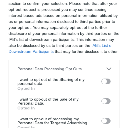
témája a gáz árképzése...
section to confirm your selection. Please note that after your
opt-out request is processed you may continue seeing
interest-based ads based on personal information utilized by
KEDVES OLVASÓNK!
us or personal information disclosed to third parties prior to
your opt-out. You may separately opt-out of the further
A keresett cikk a portfolio.hu hírarchívumához
disclosure of your personal information by third parties on the
tartozik, melynek olvasása előfizetéses
IAB’s list of downstream participants. This information may
regisztrációhoz kötött.
also be disclosed by us to third parties on the
IAB’s List of
Downstream Participants
that may further disclose it to other
Az előfizetés a következőket tartalmazza:
third parties.
Portfolio.hu teljes cikkarchívum
Personal Data Processing Opt Outs
Kötéslisták: BÉT elmúlt 2 év napon belüli
kötéslistái
I want to opt-out of the Sharing of my
personal data.
Opted In
Előfizetés
I want to opt-out of the Sale of my
Personal Data.
Opted In
MÁR ELŐFIZETŐNK VAGY?
BEJELENTKEZÉS
I want to opt-out of processing my
Personal Data for Targeted Advertising.
Opted In