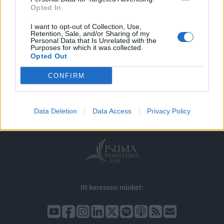
Opted In
I want to opt-out of Collection, Use,
Retention, Sale, and/or Sharing of my
Personal Data that Is Unrelated with the
Purposes for which it was collected.
Opted Out
© 2026 Portfolio
CONFIRM
impresszum
jogi nyilatkozat
süti beállítások
adatvédelem
szerzői jogok
médiaajánlat
karrier
Data Deletion
Data Access
Privacy Policy
kommentkezelés
ÁSZF
Itt keressen minket: