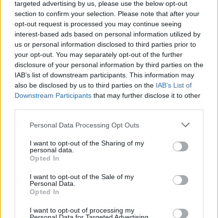
targeted advertising by us, please use the below opt-out
legfeljebb 30%-kal lehet magasabb, mint a bázisár; - az
section to confirm your selection. Please note that after your
eladási ajánlat esetében az ár legfeljebb...
opt-out request is processed you may continue seeing
interest-based ads based on personal information utilized by
us or personal information disclosed to third parties prior to
KEDVES OLVASÓNK!
your opt-out. You may separately opt-out of the further
disclosure of your personal information by third parties on the
A keresett cikk a portfolio.hu hírarchívumához
IAB’s list of downstream participants. This information may
tartozik, melynek olvasása előfizetéses
also be disclosed by us to third parties on the
IAB’s List of
regisztrációhoz kötött.
Downstream Participants
that may further disclose it to other
third parties.
Az előfizetés a következőket tartalmazza:
Portfolio.hu teljes cikkarchívum
Personal Data Processing Opt Outs
Kötéslisták: BÉT elmúlt 2 év napon belüli
I want to opt-out of the Sharing of my
kötéslistái
personal data.
Opted In
Előfizetés
I want to opt-out of the Sale of my
Personal Data.
Opted In
MÁR ELŐFIZETŐNK VAGY?
BEJELENTKEZÉS
I want to opt-out of processing my
Personal Data for Targeted Advertising.