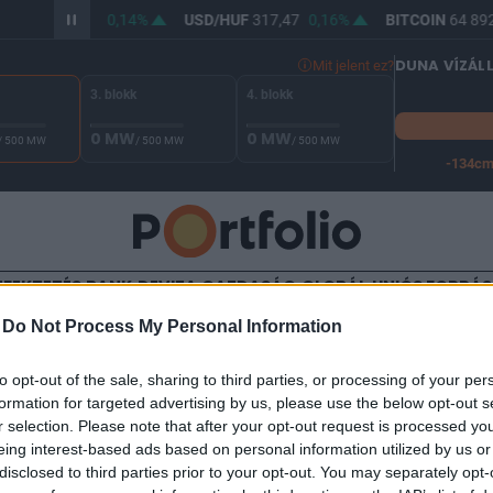
R/HUF
365,91
0,14%
USD/HUF
317,47
0,16%
BITCOIN
64 892
DUNA VÍZÁL
Mit jelent ez?
3. blokk
4. blokk
0 MW
0 MW
/ 500 MW
/ 500 MW
/ 500 MW
-134c
A Duna vízállása Paksnál -127 cm. A leállási küszöb -134 cm,
EFEKTETÉS
BANK
DEVIZA
GAZDASÁG
GLOBÁL
UNIÓS FORRÁ
-
Do Not Process My Personal Information
TALOM
to opt-out of the sale, sharing to third parties, or processing of your per
skedhet az econet.hu tula
formation for targeted advertising by us, please use the below opt-out s
r selection. Please note that after your opt-out request is processed y
eing interest-based ads based on personal information utilized by us or
disclosed to third parties prior to your opt-out. You may separately opt-
:26