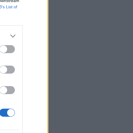
 downstream
B’s List of
ot meghaladó
l tartani, mivel
osa és igazgatósági
izetéses