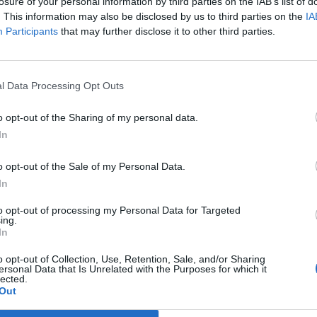
losure of your personal information by third parties on the IAB’s list of
. This information may also be disclosed by us to third parties on the
IA
F két egyéni határidős kereskedő engedélyét, mivel hat hónap
Participants
that may further disclose it to other third parties.
gyakorolták tevékenységüket. A likviditás visszaesésétől nem kel
ábor Lajos (utóbbi az econet.hu Rt. egyik befolyásoló tulajdon
9. január 1-től már hivatalosan is szüneteltette kereskedési...
l Data Processing Opt Outs
o opt-out of the Sharing of my personal data.
ASÓNK!
In
a portfolio.hu hírarchívumához tartozik, melynek olvasása előf
o opt-out of the Sale of my Personal Data.
ötött.
In
övetkezőket tartalmazza:
to opt-out of processing my Personal Data for Targeted
 teljes cikkarchívum
ing.
 BÉT elmúlt 2 év napon belüli
In
o opt-out of Collection, Use, Retention, Sale, and/or Sharing
ersonal Data that Is Unrelated with the Purposes for which it
lected.
Előfizetés
Out