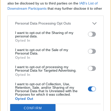
also be disclosed by us to third parties on the
IAB’s List of
Az ajánlat során a várakozásoknak megfelelően az
Downstream Participants
that may further disclose it to other
intézményi befektetők jártak élen az elfogadással, mivel
third parties.
számukra a tőzsdei kivezetési szándék súlyos érvnek
bizonyult. A Pick részvényesei a február 4-i rendkívüli
Personal Data Processing Opt Outs
közgyűlésen dönthetnek a BÉT elhagyásáról, s tőzsdén
I want to opt-out of the Sharing of my
kívüli papírban ugyanakkor csak a portfóliójuk minimális
personal data.
részét tarthatják az alapok. A 90%...
Opted In
I want to opt-out of the Sale of my
Personal Data.
KEDVES OLVASÓNK!
Opted In
A keresett cikk a portfolio.hu hírarchívumához
I want to opt-out of processing my
Personal Data for Targeted Advertising.
tartozik, melynek olvasása előfizetéses
Opted In
regisztrációhoz kötött.
I want to opt-out of Collection, Use,
Az előfizetés a következőket tartalmazza:
Retention, Sale, and/or Sharing of my
Personal Data that Is Unrelated with the
Portfolio.hu teljes cikkarchívum
Purposes for which it was collected.
Opted Out
Kötéslisták: BÉT elmúlt 2 év napon belüli
kötéslistái
CONFIRM