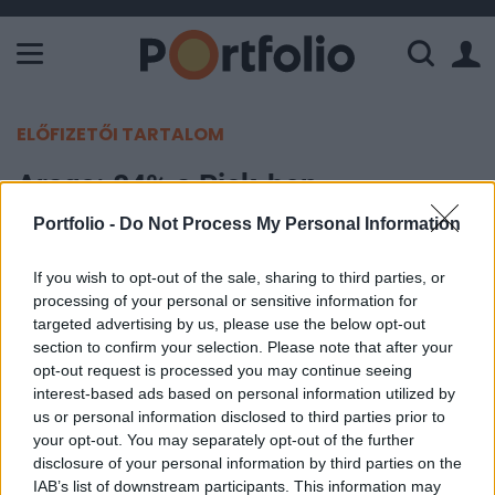
A Paksi Atomerőmű összteljesítménye 226 MW. A Duna vízállá
ELŐFIZETŐI TARTALOM
Arago: 84% a Pick-ben
Portfolio -
Do Not Process My Personal Information
Portfolio
2002. január 10. 08:37
If you wish to opt-out of the sale, sharing to third parties, or
processing of your personal or sensitive information for
Sikeresen zárult az Arago által tett nyilvános
targeted advertising by us, please use the below opt-out
section to confirm your selection. Please note that after your
vételi ajánlat, amivel a befektetési holding a
opt-out request is processed you may continue seeing
77.93%-ra növelte a Pick-ben lévő tulajdonrészét.
interest-based ads based on personal information utilized by
A Pick 7.39%-os sajátrészvény pakettjével együtt
us or personal information disclosed to third parties prior to
az Arago befolyása 84.15%-ra nőtt, azaz nem éri el
your opt-out. You may separately opt-out of the further
disclosure of your personal information by third parties on the
a kiszorításhoz szükséges 90%-ot.
IAB’s list of downstream participants. This information may