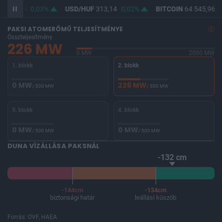
F
361,85
0,03%
USD/HUF
313,14
0,02%
BITCOIN
64 545,96
-
PAKSI ATOMERŐMŰ TELJESÍTMÉNYE
Összteljesítmény
226 MW
0 MW
2000 MW
1. blokk
2. blokk
0 MW
226 MW
/ 500 MW
/ 500 MW
3. blokk
4. blokk
0 MW
0 MW
/ 500 MW
/ 500 MW
DUNA VÍZÁLLÁSA PAKSNÁL
-132 cm
-144cm
-134cm
biztonsági határ
leállási küszöb
Forrás: OVF, HAEA