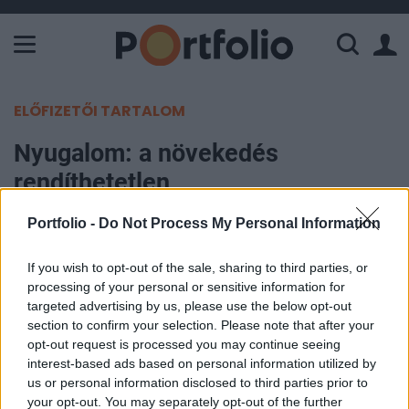
A Paksi Atomerőmű összteljesítménye 226 MW. A Duna vízállá
ELŐFIZETŐI TARTALOM
Nyugalom: a növekedés
rendíthetetlen
Portfolio -
Do Not Process My Personal Information
Portfolio
2002. január 17. 14:54
If you wish to opt-out of the sale, sharing to third parties, or
processing of your personal or sensitive information for
Az, hogy várakozásoknak megfelelő eredményről
targeted advertising by us, please use the below opt-out
számolt be a General Electric, nem hír, hiszen a
section to confirm your selection. Please note that after your
világ legnagyobb társaságánál nem szokás eltérni
opt-out request is processed you may continue seeing
interest-based ads based on personal information utilized by
az előzetesen jól kommunikált eredménytől. A cég
us or personal information disclosed to third parties prior to
ma publikált eredménye inkább csak arra jó, hogy
your opt-out. You may separately opt-out of the further