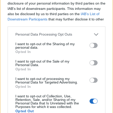
hivatalosan is megerősítse a többek között a két
disclosure of your personal information by third parties on the
napja az elemzői tájékoztatón elhangzottakat, a
IAB’s list of downstream participants. This information may
also be disclosed by us to third parties on the
IAB’s List of
cég jelenével és jövőjével nincsen semmi baj.
Downstream Participants
that may further disclose it to other
third parties.
A negyedéves jelentésből pozitívumként leszűrhetjük, a
társaság 2002-re végképp konkretizálta eredményterveit, a
Personal Data Processing Opt Outs
2001-es szintről 13%-kal fog nőni az éves profit.A tények
I want to opt-out of the Sharing of my
kedvévért, a General Electric 4. negyedéves eredménye 3.93
personal data.
milliárd dollár lett, amely egy részvényre vetítve 39 centet
Opted In
eredményez. A stabil eredménynövekedésért (az egy évvel
I want to opt-out of the Sale of my
korábbi EPS 36 cent...
Personal Data.
Opted In
KEDVES OLVASÓNK!
I want to opt-out of processing my
Personal Data for Targeted Advertising.
Opted In
A keresett cikk a portfolio.hu hírarchívumához
tartozik, melynek olvasása előfizetéses
I want to opt-out of Collection, Use,
Retention, Sale, and/or Sharing of my
regisztrációhoz kötött.
Personal Data that Is Unrelated with the
Purposes for which it was collected.
Az előfizetés a következőket tartalmazza:
Opted Out