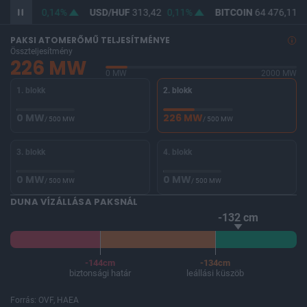
F
362,23
0,14%
USD/HUF
313,42
0,11%
BITCOIN
64 476,11
-
PAKSI ATOMERŐMŰ TELJESÍTMÉNYE
Összteljesítmény
226 MW
0 MW
2000 MW
1. blokk
2. blokk
0 MW
226 MW
/ 500 MW
/ 500 MW
3. blokk
4. blokk
0 MW
0 MW
/ 500 MW
/ 500 MW
DUNA VÍZÁLLÁSA PAKSNÁL
-132 cm
-144cm
-134cm
biztonsági határ
leállási küszöb
Forrás: OVF, HAEA