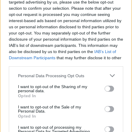
targeted advertising by us, please use the below opt-out
csökkentette, míg a 2002-es értéket a korábbi 52$-ról 42$-
section to confirm your selection. Please note that after your
ra vágta le! Cohen az eredmény...
opt-out request is processed you may continue seeing
interest-based ads based on personal information utilized by
us or personal information disclosed to third parties prior to
KEDVES OLVASÓNK!
your opt-out. You may separately opt-out of the further
disclosure of your personal information by third parties on the
A keresett cikk a portfolio.hu hírarchívumához
IAB’s list of downstream participants. This information may
tartozik, melynek olvasása előfizetéses
also be disclosed by us to third parties on the
IAB’s List of
regisztrációhoz kötött.
Downstream Participants
that may further disclose it to other
third parties.
Az előfizetés a következőket tartalmazza:
Portfolio.hu teljes cikkarchívum
Personal Data Processing Opt Outs
Kötéslisták: BÉT elmúlt 2 év napon belüli
I want to opt-out of the Sharing of my
kötéslistái
personal data.
Opted In
Előfizetés
I want to opt-out of the Sale of my
Personal Data.
Opted In
MÁR ELŐFIZETŐNK VAGY?
BEJELENTKEZÉS
I want to opt-out of processing my
Personal Data for Targeted Advertising.