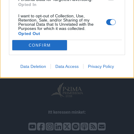
Opted In
I want to opt-out of Collection, Use,
Retention, Sale, and/or Sharing of my
Personal Data that Is Unrelated with the
Purposes for which it was collected.
Opted Out
© 2026 Portfolio
CONFIRM
impresszum
jogi nyilatkozat
süti beállítások
adatvédelem
szerzői jogok
médiaajánlat
karrier
Data Deletion
Data Access
Privacy Policy
kommentkezelés
ÁSZF
Itt keressen minket: