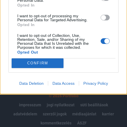
Personal Data.
Portfolio.hu teljes cikkarchívum
Opted In
Kötéslisták: BÉT elmúlt 2 év napon belüli
I want to opt-out of processing my
kötéslistái
Personal Data for Targeted Advertising.
Opted In
Előfizetés
I want to opt-out of Collection, Use,
Retention, Sale, and/or Sharing of my
Personal Data that Is Unrelated with the
Purposes for which it was collected.
MÁR ELŐFIZETŐNK VAGY?
BEJELENTKEZÉS
Opted Out
CONFIRM
Data Deletion
Data Access
Privacy Policy
© 2026 Portfolio
impresszum
jogi nyilatkozat
süti beállítások
adatvédelem
szerzői jogok
médiaajánlat
karrier
kommentkezelés
ÁSZF