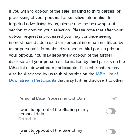
nőtt. Az élelmiszeripari holding egyúttal
bejelentette, hogy él vételi jogával, s kiszorítja a
If you wish to opt-out of the sale, sharing to third parties, or
kisrészvényeseket.
processing of your personal or sensitive information for
targeted advertising by us, please use the below opt-out
A Nestlé kifizette a papírokat felajánló befektetőknek a
section to confirm your selection. Please note that after your
opt-out request is processed you may continue seeing
részvényenkénti 10.906 USD-t, így lehetősége nyílik a
interest-based ads based on personal information utilized by
kiszorításra. Egyoldalú nyilatkozatával megvásárolja azt
us or personal information disclosed to third parties prior to
az összesen 67,623 db Kékkúti részvényt, amely még nincs
your opt-out. You may separately opt-out of the further
a tulajdonában. A vételár megegyezik a nyilvános vételi
disclosure of your personal information by third parties on the
ajánlatban foglalt összeggel, mivel az magasabb, mint a
IAB’s list of downstream participants. This information may
Kékkúti egy részvényre jutó...
also be disclosed by us to third parties on the
IAB’s List of
Downstream Participants
that may further disclose it to other
third parties.
KEDVES OLVASÓNK!
Personal Data Processing Opt Outs
A keresett cikk a portfolio.hu hírarchívumához
I want to opt-out of the Sharing of my
tartozik, melynek olvasása előfizetéses
personal data.
regisztrációhoz kötött.
Opted In
Az előfizetés a következőket tartalmazza:
I want to opt-out of the Sale of my