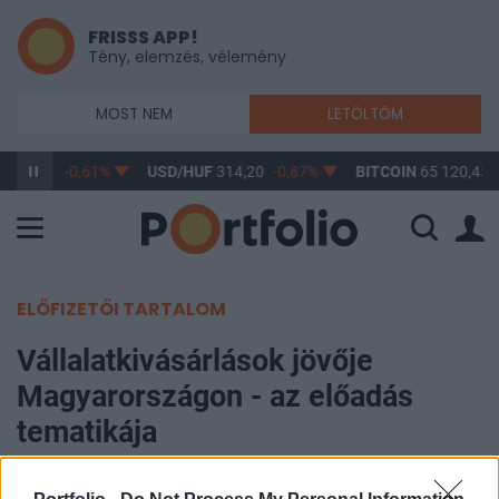
FRISSS APP!
Tény, elemzés, vélemény
MOST NEM
LETÖLTÖM
363,17
-0,61%
USD/HUF
314,20
-0,87%
BITCOIN
65 120,45
ELŐFIZETŐI TARTALOM
Vállalatkivásárlások jövője
Magyarországon - az előadás
tematikája
Portfolio