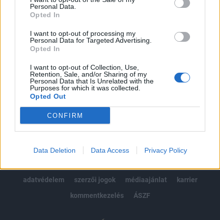
Personal Data.
kötéslistái
Opted In
I want to opt-out of processing my
Előfizetés
Personal Data for Targeted Advertising.
Opted In
I want to opt-out of Collection, Use,
MÁR ELŐFIZETŐNK VAGY?
BEJELENTKEZÉS
Retention, Sale, and/or Sharing of my
Personal Data that Is Unrelated with the
Purposes for which it was collected.
Opted Out
CONFIRM
© 2026 Portfolio
Data Deletion
Data Access
Privacy Policy
impresszum
jogi nyilatkozat
süti beállítások
adatvédelem
szerzői jogok
médiaajánlat
karrier
kommentkezelés
ÁSZF