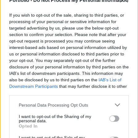
Portfolio -
Do Not Process My Personal Information
2002. június 13. 11:12
If you wish to opt-out of the sale, sharing to third parties, or
Ma délután 6 órától fog sor kerülni a Befektetési Szakértők
processing of your personal or sensitive information for
Magyarországi Egyesülete soron következő szakmai
targeted advertising by us, please use the below opt-out
előadására, melyet a HSIP és a HVCA közösen szervezett
section to confirm your selection. Please note that after your
opt-out request is processed you may continue seeing
és a K&H Bank szponzorált a vállalatkivásárlások jövőjéről
interest-based ads based on personal information utilized by
fog szólni Magyarországon. Az előadás az alábbi
us or personal information disclosed to third parties prior to
témaköröket fogja érinteni: - Vállalatkivásárlás definiciója,
your opt-out. You may separately opt-out of the further
a résztvevők motivációi...
disclosure of your personal information by third parties on the
IAB’s list of downstream participants. This information may
also be disclosed by us to third parties on the
IAB’s List of
KEDVES OLVASÓNK!
Downstream Participants
that may further disclose it to other
third parties.
A keresett cikk a portfolio.hu hírarchívumához
tartozik, melynek olvasása előfizetéses
Personal Data Processing Opt Outs
regisztrációhoz kötött.
I want to opt-out of the Sharing of my
personal data.
Az előfizetés a következőket tartalmazza:
Opted In
Portfolio.hu teljes cikkarchívum
Kötéslisták: BÉT elmúlt 2 év napon belüli
I want to opt-out of the Sale of my