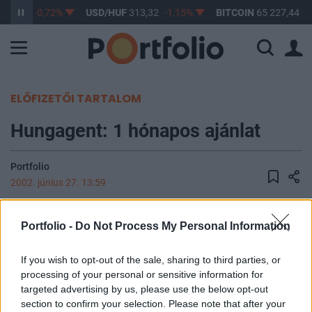
362,76
-0,72%
USD/HUF
313,32
-1,15%
BITCOIN
65 227,44
1
ELŐFIZETŐI TARTALOM
Hungagent: 1 hónapos ajánlat
Portfolio
2002. június 27. 13:59
A Deutsche Balaton AG mai tájékoztatása szerint a
Portfolio -
Do Not Process My Personal Information
Hungagent Kereskedelmi RT részvényeire a BÉT honlapján
2002.június 24-én, illetve a Magyar Tőkepiacban
If you wish to opt-out of the sale, sharing to third parties, or
2002.június 25-én megjelent nyilvános vételi ajánlat
processing of your personal or sensitive information for
2002.június 27-től 2002.július 26-ig érvényes.
targeted advertising by us, please use the below opt-out
section to confirm your selection. Please note that after your