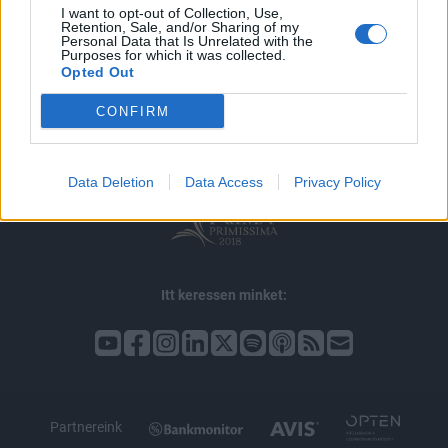
I want to opt-out of Collection, Use,
Retention, Sale, and/or Sharing of my
Personal Data that Is Unrelated with the
© 2026 Portfolio
Purposes for which it was collected.
Opted Out
impresszum
jogi nyilatkozat
süti beállítások
CONFIRM
adatvédelem
szerzői jogok
médiaajánlat
karrier
kommentkezelés
ÁSZF
Data Deletion
Data Access
Privacy Policy
Itt keressen minket:
Partnereink