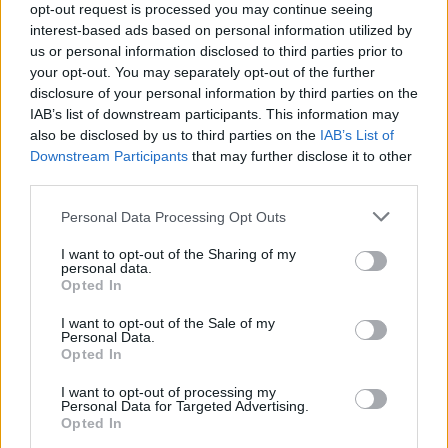
opt-out request is processed you may continue seeing
KEDVES OLVASÓNK!
interest-based ads based on personal information utilized by
us or personal information disclosed to third parties prior to
A keresett cikk a portfolio.hu hírarchívumához
your opt-out. You may separately opt-out of the further
tartozik, melynek olvasása előfizetéses
disclosure of your personal information by third parties on the
regisztrációhoz kötött.
IAB’s list of downstream participants. This information may
also be disclosed by us to third parties on the
IAB’s List of
Az előfizetés a következőket tartalmazza:
Downstream Participants
that may further disclose it to other
Portfolio.hu teljes cikkarchívum
third parties.
Kötéslisták: BÉT elmúlt 2 év napon belüli
Personal Data Processing Opt Outs
kötéslistái
I want to opt-out of the Sharing of my
personal data.
Előfizetés
Opted In
I want to opt-out of the Sale of my
Personal Data.
MÁR ELŐFIZETŐNK VAGY?
BEJELENTKEZÉS
Opted In
I want to opt-out of processing my
Personal Data for Targeted Advertising.
Opted In