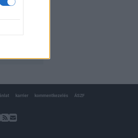
ánlat
karrier
kommentkezelés
ÁSZF