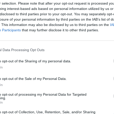
r selection. Please note that after your opt-out request is processed y
eing interest-based ads based on personal information utilized by us or
ra készül a Vodafone, mivel a Financial Times értesülé
disclosed to third parties prior to your opt-out. You may separately opt-
em kötelező, készpénzes ajánlatot kíván tenni a 2. leg
losure of your personal information by third parties on the IAB’s list of
FR-re. Ezzel lassan a végső szakaszába érkezik a hoss
. This information may also be disclosed by us to third parties on the
IA
Participants
that may further disclose it to other third parties.
Vivendi igen komoly problémái segítségével juthat a me
dafone számára a kulcs európai piacok közül egyedül a francia 
l Data Processing Opt Outs
SFR megszerzésével ez az űr töltődne be. Az SFR tulajdoni szer
 20%-a Vodafone, 80% a Cegetel tulajdonában van, amelynek a V
o opt-out of the Sharing of my personal data.
ndi 44%-ban tulajdonosa. Az FT információi szerint a Vodafone...
In
o opt-out of the Sale of my Personal Data.
ASÓNK!
In
a portfolio.hu hírarchívumához tartozik, melynek olvasása előf
to opt-out of processing my Personal Data for Targeted
ing.
ötött.
In
övetkezőket tartalmazza:
o opt-out of Collection, Use, Retention, Sale, and/or Sharing