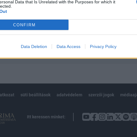
 teljes cikkarchívum
ersonal Data that Is Unrelated with the Purposes for which it
lected.
 BÉT elmúlt 2 év napon belüli
Out
CONFIRM
Előfizetés
Data Deletion
Data Access
Privacy Policy
NK VAGY?
BEJELENTKEZÉS
latkozat
süti beállítások
adatvédelem
szerzői jogok
médiaaj
Itt keressen minket: