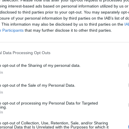
r selection. Please note that after your opt-out request is processed y
eing interest-based ads based on personal information utilized by us or
disclosed to third parties prior to your opt-out. You may separately opt-
ai erősödés után növekedés volt tapasztalható a japán 
losure of your personal information by third parties on the IAB’s list of
em 1%-ot erősödött, és 9,401 ponton fejezte be a kere
. This information may also be disclosed by us to third parties on the
IA
rban az exportra termelő vállalatoknak volt köszönhet
Participants
that may further disclose it to other third parties.
ben.
ot erősödött, a tajvani és a hong-kong-i index azonban lefelé tar
l Data Processing Opt Outs
atalos zárás előtt bezárták, mivel egy trópusi ciklon közeledik a
rök közül a Sony 2.6, a Toyota 2.2%-ot erősödött, de felfelé me
o opt-out of the Sharing of my personal data.
0.8, a Tokyo Electron 1.1, a Kyocera 1.7%-ot emelkedett....
In
o opt-out of the Sale of my Personal Data.
ASÓNK!
In
a portfolio.hu hírarchívumához tartozik, melynek olvasása előf
to opt-out of processing my Personal Data for Targeted
ötött.
ing.
In
övetkezőket tartalmazza:
 teljes cikkarchívum
o opt-out of Collection, Use, Retention, Sale, and/or Sharing
ersonal Data that Is Unrelated with the Purposes for which it