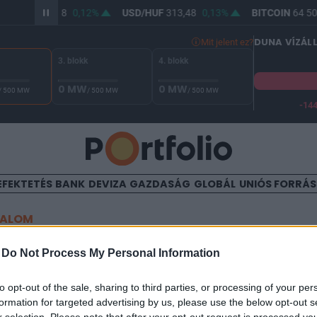
R/HUF
362,18
0,12%
USD/HUF
313,48
0,13%
BITCOIN
64 501
DUNA VÍZÁL
Mit jelent ez?
3. blokk
4. blokk
0 MW
0 MW
/ 500 MW
/ 500 MW
/ 500 MW
-14
A Duna vízállása Paksnál -131 cm. A biztonsági határ -144 cm,
EFEKTETÉS
BANK
DEVIZA
GAZDASÁG
GLOBÁL
UNIÓS FORRÁ
TALOM
 tőzsdén
-
Do Not Process My Personal Information
to opt-out of the sale, sharing to third parties, or processing of your per
formation for targeted advertising by us, please use the below opt-out s
09:09