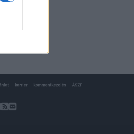
ánlat
karrier
kommentkezelés
ÁSZF