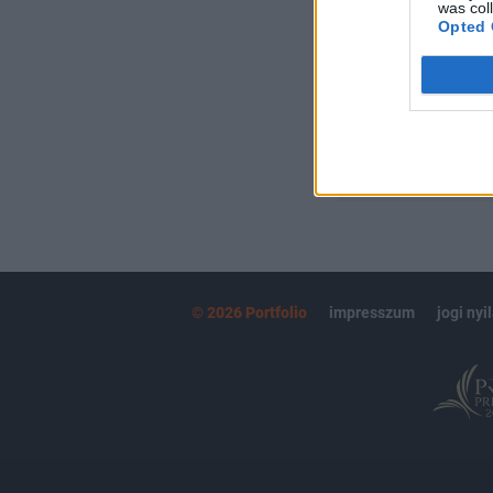
Kötéslisták:
was col
Opted 
kötéslistái
MÁR ELŐFIZETŐ
© 2026 Portfolio
impresszum
jogi nyi