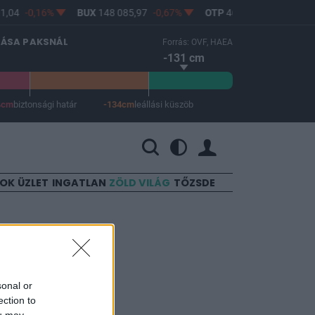
,04
-0,16%
BUX
148 085,97
-0,67%
OTP
46 750
-1,06%
LÁSA PAKSNÁL
Forrás: OVF, HAEA
-131 cm
4cm
biztonsági határ
-134cm
leállási küszöb
 a leállási küszöb -134 cm.
SOK
ÜZLET
INGATLAN
ZÖLD VILÁG
TŐZSDE
sonal or
ection to