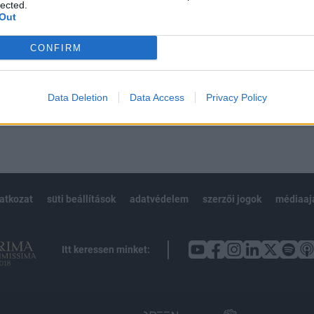
 BÉT elmúlt 2 év napon belüli
lected.
Out
CONFIRM
Előfizetés
Data Deletion
Data Access
Privacy Policy
NK VAGY?
BEJELENTKEZÉS
latkozat
süti beállítások
adatvédelem
szerzői jogok
médiaaj
Itt keressen minket: