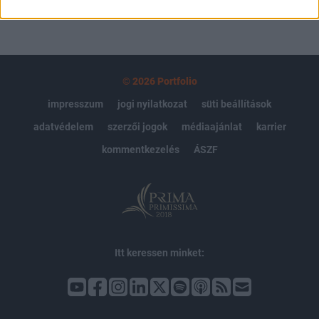
© 2026 Portfolio
impresszum
jogi nyilatkozat
süti beállítások
adatvédelem
szerzői jogok
médiaajánlat
karrier
kommentkezelés
ÁSZF
Itt keressen minket: