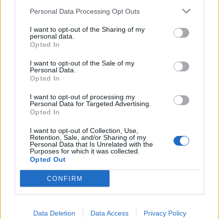
számít, az OTP minimális mértékben (2,100...
Personal Data Processing Opt Outs
I want to opt-out of the Sharing of my
personal data.
KEDVES OLVASÓNK!
Opted In
A keresett cikk a portfolio.hu hírarchívumához
I want to opt-out of the Sale of my
Personal Data.
tartozik, melynek olvasása előfizetéses
Opted In
regisztrációhoz kötött.
I want to opt-out of processing my
Az előfizetés a következőket tartalmazza:
Personal Data for Targeted Advertising.
Opted In
Portfolio.hu teljes cikkarchívum
Kötéslisták: BÉT elmúlt 2 év napon belüli
I want to opt-out of Collection, Use,
Retention, Sale, and/or Sharing of my
kötéslistái
Personal Data that Is Unrelated with the
Purposes for which it was collected.
Opted Out
Előfizetés
CONFIRM
MÁR ELŐFIZETŐNK VAGY?
BEJELENTKEZÉS
Data Deletion
Data Access
Privacy Policy