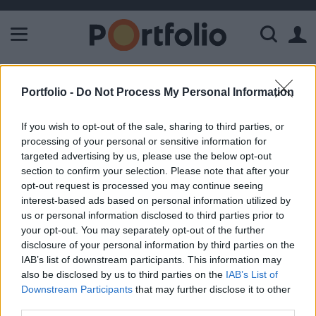
A Paksi Atomerőmű összteljesítménye 225 MW. A Duna vízállá
ELŐFIZETŐI TARTALOM
Portfolio -
Do Not Process My Personal Information
A felülteljesítés megmaradhat a
If you wish to opt-out of the sale, sharing to third parties, or
BÉT-en
processing of your personal or sensitive information for
targeted advertising by us, please use the below opt-out
section to confirm your selection. Please note that after your
Portfolio
opt-out request is processed you may continue seeing
2002. szeptember 24. 09:53
interest-based ads based on personal information utilized by
us or personal information disclosed to third parties prior to
Kandik Krisztián, az Erste üzletkötője szerint folytatódhat a
your opt-out. You may separately opt-out of the further
magyar piacon az a folyamat, hogy Magyarország
disclosure of your personal information by third parties on the
IAB’s list of downstream participants. This information may
felülteljesíti a nyugat-európai tőzsdéket. Így a gyengülés
also be disclosed by us to third parties on the
IAB’s List of
viszonylag mérsékelt maradhat, a valószínűsíthető esés
Downstream Participants
that may further disclose it to other
mértéke 0.5% körül mozoghat, a piac stabil lehet. A
third parties.
szakember a mai nap folyamán stabil Molra és Matávra