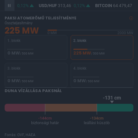
362,18
0,12%
USD/HUF
313,46
0,12%
BITCOIN
64 479,47
-0
PAKSI ATOMERŐMŰ TELJESÍTMÉNYE
Összteljesítmény
225 MW
0 MW
2000 MW
1. blokk
2. blokk
0 MW
225 MW
/ 500 MW
/ 500 MW
3. blokk
4. blokk
0 MW
0 MW
/ 500 MW
/ 500 MW
DUNA VÍZÁLLÁSA PAKSNÁL
-131 cm
-144cm
-134cm
biztonsági határ
leállási küszöb
Forrás: OVF, HAEA