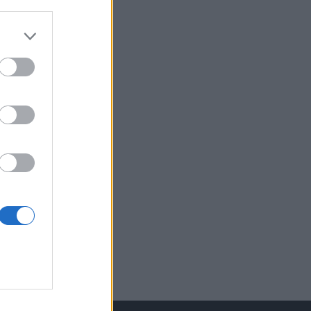
izetéses