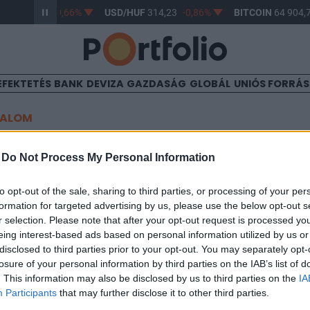
HUF
362,99
-0,66%
USD/HUF
314,23
-0,86%
BITCOIN
64 904,7
EFEKTETÉS
BANK
DEVIZA
GAZDASÁG
GLOBÁL
UNIÓS FORRÁ
TALOM
építés a Deutsche Telkomnál
-
Do Not Process My Personal Information
to opt-out of the sale, sharing to third parties, or processing of your per
formation for targeted advertising by us, please use the below opt-out s
22
r selection. Please note that after your opt-out request is processed y
eing interest-based ads based on personal information utilized by us or
és és profit növekedés jegyében a Deutsche Telekom minden ed
disclosed to third parties prior to your opt-out. You may separately opt-
st jelentette be. A társaság mai közleménye szerint 2005-ig 29,5
losure of your personal information by third parties on the IAB’s list of
lgáltatás területén. Ezen számból az idei évre tervezett 7,200 fő
. This information may also be disclosed by us to third parties on the
IA
ezett 14,000, majd az azt követően realizálandó...
Participants
that may further disclose it to other third parties.