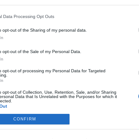
ASÓNK!
l Data Processing Opt Outs
a portfolio.hu hírarchívumához tartozik, melynek olvasása előf
o opt-out of the Sharing of my personal data.
ötött.
In
övetkezőket tartalmazza:
 teljes cikkarchívum
o opt-out of the Sale of my Personal Data.
 BÉT elmúlt 2 év napon belüli
In
to opt-out of processing my Personal Data for Targeted
ing.
In
Előfizetés
o opt-out of Collection, Use, Retention, Sale, and/or Sharing
ersonal Data that Is Unrelated with the Purposes for which it
lected.
NK VAGY?
BEJELENTKEZÉS
Out
CONFIRM