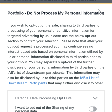
1.07%-os növekedéssel 8,523 ponton, míg a tőzsde
első szekciójának minden részvényét tartalmazó
Portfolio -
Do Not Process My Personal Information
Topix 1.53%-os gyarapodással 848 ponton fejezte
be a kereskedést.
If you wish to opt-out of the sale, sharing to third parties, or
processing of your personal or sensitive information for
Az Egyesült Államokból érkező biztató hírek leginkább az
targeted advertising by us, please use the below opt-out
section to confirm your selection. Please note that after your
előző napokban komoly veszteségeket szenvedő
opt-out request is processed you may continue seeing
exportcégek árfolyamára hatottak pozitívan. A Canon,
interest-based ads based on personal information utilized by
amely épp tegnap jelentette be, hogy várhatóan
us or personal information disclosed to third parties prior to
árbevételének 70%-a a tengerentúli értékesítésekből
your opt-out. You may separately opt-out of the further
származik majd, jelentősen emelkedett, de erősödött a
disclosure of your personal information by third parties on the
Sony is. A várakozásokat jóval meghaladó Yahoo
IAB’s list of downstream participants. This information may
eredmény...
also be disclosed by us to third parties on the
IAB’s List of
Downstream Participants
that may further disclose it to other
third parties.
KEDVES OLVASÓNK!
Personal Data Processing Opt Outs
A keresett cikk a portfolio.hu hírarchívumához
I want to opt-out of the Sharing of my
tartozik, melynek olvasása előfizetéses
personal data.