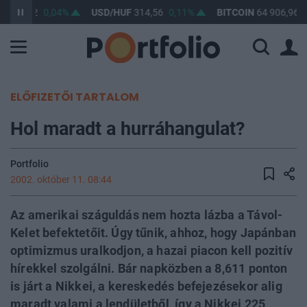
F
363,32
0,04%
USD/HUF
314,56
0,11%
BITCOIN
64 906,96
ELŐFIZETŐI TARTALOM
Hol maradt a hurráhangulat?
Portfolio
2002. október 11. 08:44
Az amerikai száguldás nem hozta lázba a Távol-
Kelet befektetőit. Úgy tűnik, ahhoz, hogy Japánban
optimizmus uralkodjon, a hazai piacon kell pozitív
hírekkel szolgálni. Bár napközben a 8,611 ponton
is járt a Nikkei, a kereskedés befejezésekor alig
maradt valami a lendületből, így a Nikkei 225