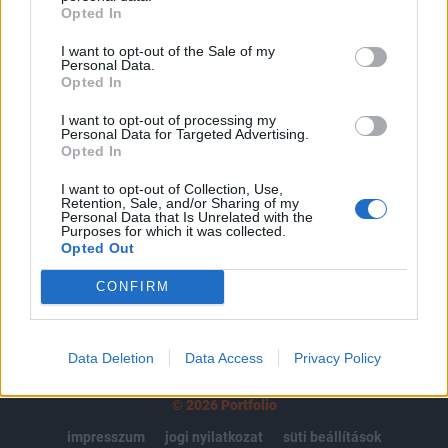
Opted In
regisztrációhoz kötött.
Az előfizetés a következőket tartalmazza:
I want to opt-out of the Sale of my
Personal Data.
Portfolio.hu teljes cikkarchívum
Opted In
Kötéslisták: BÉT elmúlt 2 év napon belüli
I want to opt-out of processing my
kötéslistái
Personal Data for Targeted Advertising.
Opted In
Előfizetés
I want to opt-out of Collection, Use,
Retention, Sale, and/or Sharing of my
Personal Data that Is Unrelated with the
Purposes for which it was collected.
MÁR ELŐFIZETŐNK VAGY?
BEJELENTKEZÉS
Opted Out
CONFIRM
Data Deletion
Data Access
Privacy Policy
© 2026 Portfolio
impresszum
jogi nyilatkozat
süti beállítások