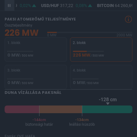
F
365,49
0,02%
USD/HUF
317,22
0,08%
BITCOIN
64 260,69
PAKSI ATOMERŐMŰ TELJESÍTMÉNYE
Összteljesítmény
226 MW
0 MW
2000 MW
1. blokk
2. blokk
0 MW
226 MW
/ 500 MW
/ 500 MW
3. blokk
4. blokk
0 MW
0 MW
/ 500 MW
/ 500 MW
DUNA VÍZÁLLÁSA PAKSNÁL
-128 cm
-144cm
-134cm
biztonsági határ
leállási küszöb
Forrás: OVF, HAEA