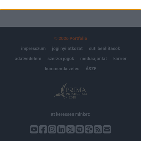
© 2026 Portfolio
impresszum
jogi nyilatkozat
süti beállítások
adatvédelem
szerzői jogok
médiaajánlat
karrier
kommentkezelés
ÁSZF
Itt keressen minket: