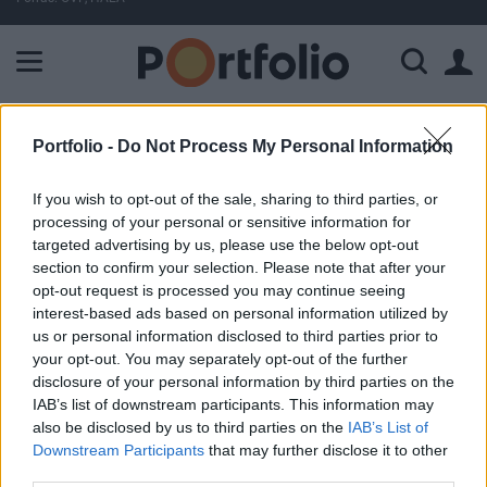
A Paksi Atomerőmű összteljesítménye 226 MW. A Duna vízállá
ELŐFIZETŐI TARTALOM
Portfolio -
Do Not Process My Personal Information
Buda-Cash a nemzetközi
If you wish to opt-out of the sale, sharing to third parties, or
piacokról
processing of your personal or sensitive information for
targeted advertising by us, please use the below opt-out
section to confirm your selection. Please note that after your
Portfolio
opt-out request is processed you may continue seeing
2002. október 15. 13:57
interest-based ads based on personal information utilized by
us or personal information disclosed to third parties prior to
your opt-out. You may separately opt-out of the further
Citigroup Inc (C) Ma jelentett az USA vezető pénzügyi
disclosure of your personal information by third parties on the
szolgáltatásokat nyújtó cége, a Citibank. A harmadik
IAB’s list of downstream participants. This information may
pénzügyi negyedéves eredménye meghaladta az elemzők
also be disclosed by us to third parties on the
IAB’s List of
várakozásait. Erős volt a lakossági hitelezési üzletág
Downstream Participants
that may further disclose it to other
eredménye, negatív és lelombozó pedig a vállalati
third parties.