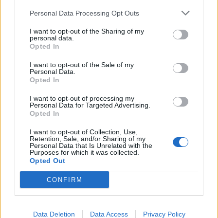
hitelezéssel foglalkozó ágazat vesztesége, amely szorosan
Personal Data Processing Opt Outs
összefügg az elmúlt egy év csődhullámával....
I want to opt-out of the Sharing of my
personal data.
KEDVES OLVASÓNK!
Opted In
A keresett cikk a portfolio.hu hírarchívumához
I want to opt-out of the Sale of my
Personal Data.
tartozik, melynek olvasása előfizetéses
Opted In
regisztrációhoz kötött.
I want to opt-out of processing my
Az előfizetés a következőket tartalmazza:
Personal Data for Targeted Advertising.
Opted In
Portfolio.hu teljes cikkarchívum
Kötéslisták: BÉT elmúlt 2 év napon belüli
I want to opt-out of Collection, Use,
Retention, Sale, and/or Sharing of my
kötéslistái
Personal Data that Is Unrelated with the
Purposes for which it was collected.
Opted Out
Előfizetés
CONFIRM
MÁR ELŐFIZETŐNK VAGY?
BEJELENTKEZÉS
Data Deletion
Data Access
Privacy Policy