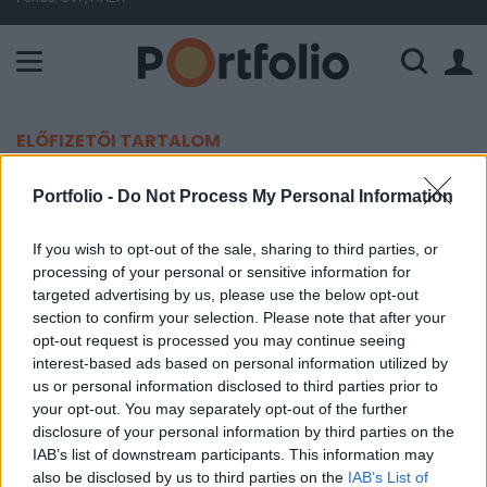
A Paksi Atomerőmű összteljesítménye 224 MW. A Duna vízállá
ELŐFIZETŐI TARTALOM
Mezőgép: pozitív fejlemények
Portfolio -
Do Not Process My Personal Information
Portfolio
If you wish to opt-out of the sale, sharing to third parties, or
processing of your personal or sensitive information for
2002. október 17. 09:59
targeted advertising by us, please use the below opt-out
section to confirm your selection. Please note that after your
Az utóbbi hetekben felgyorsultak a Mezőgép új
opt-out request is processed you may continue seeing
megrendelések megszerzését célzó tárgyalásai, a
interest-based ads based on personal information utilized by
közeljövőben több milliárdos nagyságrendű
us or personal information disclosed to third parties prior to
your opt-out. You may separately opt-out of the further
szerződést is bejelenthet a társaság - írja a Napi.
disclosure of your personal information by third parties on the
IAB’s list of downstream participants. This information may
A Mezőgép pozícióit az erősítheti, hogy a nyugat-amerikai
also be disclosed by us to third parties on the
IAB’s List of
és észak-amerikai gépgyártók fokozottan mozdulnak el a