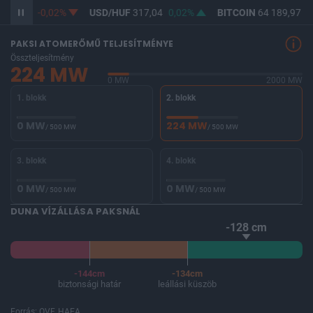
365,32
-0,02%
USD/HUF
317,04
0,02%
BITCOIN
64 189,97
-0
PAKSI ATOMERŐMŰ TELJESÍTMÉNYE
Összteljesítmény
224 MW
0 MW
2000 MW
1. blokk
2. blokk
0 MW
224 MW
/ 500 MW
/ 500 MW
3. blokk
4. blokk
0 MW
0 MW
/ 500 MW
/ 500 MW
DUNA VÍZÁLLÁSA PAKSNÁL
-128 cm
-144cm
-134cm
biztonsági határ
leállási küszöb
Forrás: OVF, HAEA