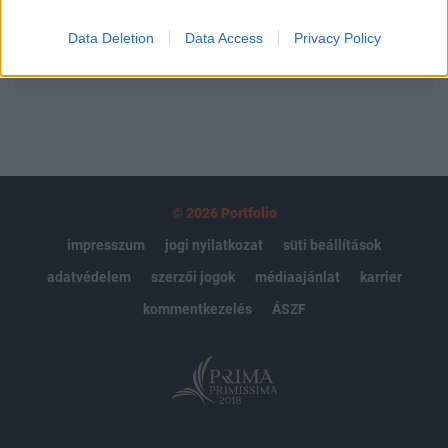
Data Deletion
Data Access
Privacy Policy
MÁR ELŐFIZETŐNK VAGY?
BEJELENTKEZÉS
© 2026 Portfolio
impresszum
jogi nyilatkozat
süti beállítások
adatvédelem
szerzői jogok
médiaajánlat
karrier
kommentkezelés
ÁSZF