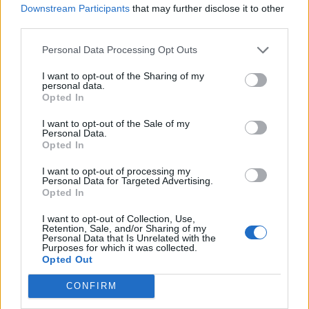
Downstream Participants
that may further disclose it to other
költségtakarékosság irányába, így a kedvezőbb
third parties.
költségpozíciójú orosházi társaság profitálhat az általános
iparági trendekből. A második negyedévben társaság már
Personal Data Processing Opt Outs
ki tudta venni részét az autóiparban érezhető élénkülésből
I want to opt-out of the Sharing of my
és a mezőgazdasági...
personal data.
Opted In
I want to opt-out of the Sale of my
KEDVES OLVASÓNK!
Personal Data.
Opted In
A keresett cikk a portfolio.hu hírarchívumához
tartozik, melynek olvasása előfizetéses
I want to opt-out of processing my
Personal Data for Targeted Advertising.
regisztrációhoz kötött.
Opted In
Az előfizetés a következőket tartalmazza:
I want to opt-out of Collection, Use,
Retention, Sale, and/or Sharing of my
Portfolio.hu teljes cikkarchívum
Personal Data that Is Unrelated with the
Kötéslisták: BÉT elmúlt 2 év napon belüli
Purposes for which it was collected.
Opted Out
kötéslistái
CONFIRM
Előfizetés