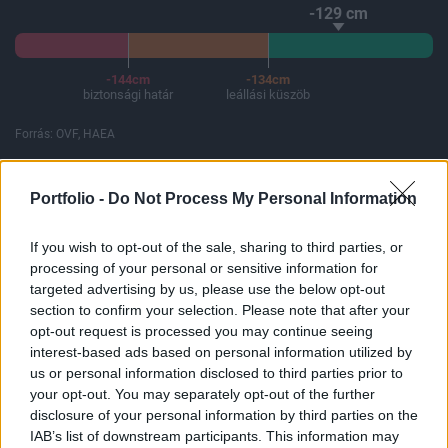
-129 cm
-144cm
-134cm
biztonsági határ
leállási küszöb
Forrás: OVF, HAEA
A Paksi Atomerőmű összteljesítménye 225 MW. A Duna vízállá
Portfolio -
Do Not Process My Personal Information
If you wish to opt-out of the sale, sharing to third parties, or
ELŐFIZETŐI TARTALOM
processing of your personal or sensitive information for
targeted advertising by us, please use the below opt-out
Pick: 93.3% az Aragoé
section to confirm your selection. Please note that after your
opt-out request is processed you may continue seeing
interest-based ads based on personal information utilized by
Portfolio
us or personal information disclosed to third parties prior to
2002. október 29. 16:02
your opt-out. You may separately opt-out of the further
disclosure of your personal information by third parties on the
A PICK SZEGED mai tájékoztatása szerint, az ARAGO
IAB’s list of downstream participants. This information may