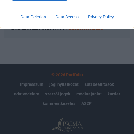
Előfizetés
Data Deletion
Data Access
Privacy Policy
MÁR ELŐFIZETŐNK VAGY?
BEJELENTKEZÉS
© 2026 Portfolio
impresszum
jogi nyilatkozat
süti beállítások
adatvédelem
szerzői jogok
médiaajánlat
karrier
kommentkezelés
ÁSZF