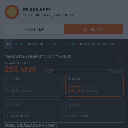
FRISSS APP!
Tény, elemzés, vélemény
MOST NEM
LETÖLTÖM
65,34
1%
USD/HUF
317,18
1,31%
BITCOIN
64 392,00
-0,33%
PAKSI ATOMERŐMŰ TELJESÍTMÉNYE
Összteljesítmény
225 MW
0 MW
2000 MW
1. blokk
2. blokk
0 MW
225 MW
/ 500 MW
/ 500 MW
3. blokk
4. blokk
0 MW
0 MW
/ 500 MW
/ 500 MW
DUNA VÍZÁLLÁSA PAKSNÁL