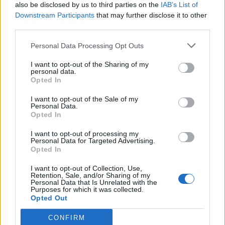
also be disclosed by us to third parties on the
IAB’s List of
Befektetési Holding által a PICK SZEGED Rt. valamennyi,
Downstream Participants
that may further disclose it to other
az ARAGO Rt. tulajdonában nem lévő törzsrészvényére
third parties.
vonatkozóan a Budapesti Értéktőzsde Bevezetési és
Forgalombantartási Szabályzata alapján megtett vételi
Personal Data Processing Opt Outs
ajánlat eredményeként az ARAGO Rt. 2002. október 25.
I want to opt-out of the Sharing of my
napján a PICK SZEGED Rt.-ben a szavazatok 93,33 %-ával
personal data.
rendelkezik....
Opted In
I want to opt-out of the Sale of my
Personal Data.
KEDVES OLVASÓNK!
Opted In
A keresett cikk a portfolio.hu hírarchívumához
I want to opt-out of processing my
Personal Data for Targeted Advertising.
tartozik, melynek olvasása előfizetéses
Opted In
regisztrációhoz kötött.
I want to opt-out of Collection, Use,
Az előfizetés a következőket tartalmazza:
Retention, Sale, and/or Sharing of my
Personal Data that Is Unrelated with the
Portfolio.hu teljes cikkarchívum
Purposes for which it was collected.
Kötéslisták: BÉT elmúlt 2 év napon belüli
Opted Out
kötéslistái
CONFIRM