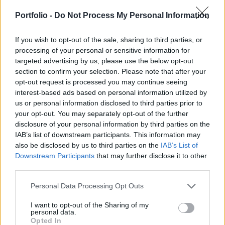
A Dow 0.1%-os csökkenés után 8,738 ponton zárt,
a Nasdaq 1.3%-kal mérséklődött, így 1,430 ponton
Portfolio -
Do Not Process My Personal Information
fejezte be a kereskedést, míg az S&P 500 0.3%-kal
918 pontra süllyedt.
If you wish to opt-out of the sale, sharing to third parties, or
processing of your personal or sensitive information for
targeted advertising by us, please use the below opt-out
4.6%-ot esett a Walt Disney azt követően, hogy a társaság
section to confirm your selection. Please note that after your
bejelentette, hogy 47 millió dollárral magasabb összeget
opt-out request is processed you may continue seeing
mutatott ki az előző negyedévben a nettó eredmény soron,
interest-based ads based on personal information utilized by
és csökkentette EPS előrejelzését a negyedik negyedévre.
us or personal information disclosed to third parties prior to
4.5%-kal érnek kevesebbet a HP papírjai, a mérséklődés
your opt-out. You may separately opt-out of the further
elsősorban annak volt köszönhető, hogy a cég
disclosure of your personal information by third parties on the
csökkentette jövő évi árbevételi várakozását....
IAB’s list of downstream participants. This information may
also be disclosed by us to third parties on the
IAB’s List of
Downstream Participants
that may further disclose it to other
KEDVES OLVASÓNK!
third parties.
A keresett cikk a portfolio.hu hírarchívumához
Personal Data Processing Opt Outs
tartozik, melynek olvasása előfizetéses
I want to opt-out of the Sharing of my
regisztrációhoz kötött.
personal data.
Opted In