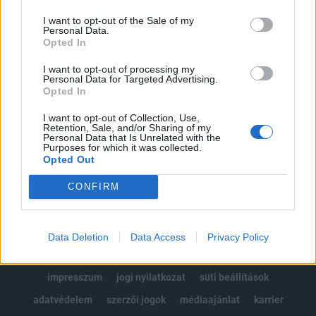
Az előfizetés a következőket tartalmazza:
I want to opt-out of the Sale of my
Portfolio.hu teljes cikkarchívum
Personal Data.
Kötéslisták: BÉT elmúlt 2 év napon belüli
Opted In
kötéslistái
I want to opt-out of processing my
Personal Data for Targeted Advertising.
Opted In
Előfizetés
I want to opt-out of Collection, Use,
Retention, Sale, and/or Sharing of my
Personal Data that Is Unrelated with the
MÁR ELŐFIZETŐNK VAGY?
BEJELENTKEZÉS
Purposes for which it was collected.
Opted Out
CONFIRM
Data Deletion
Data Access
Privacy Policy
© 2026 Portfolio
impresszum
jogi nyilatkozat
süti beállítások
adatvédelem
szerzői jogok
médiaajánlat
karrier