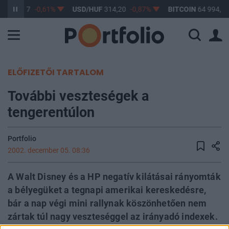
UF
363,17
-0,61%
USD/HUF
314,20
-0,87%
BITCOIN
64 994,12
ELŐFIZETŐI TARTALOM
További veszteségek a
tengerentúlon
Portfolio
2002. december 05. 08:36
A Walt Disney és a HP negatív kilátásai rányomták
a bélyegüket a tegnapi amerikai kereskedésre,
bár a nap végi mini rallynak köszönhetően nem
zártak túl nagy veszteséggel az irányadó indexek.