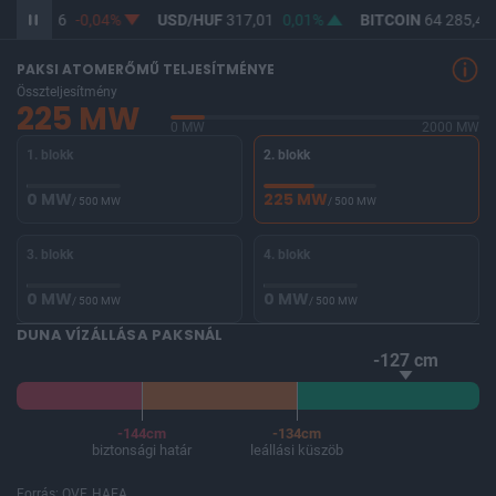
UF
365,26
-0,04%
USD/HUF
317,01
0,01%
BITCOIN
64 285,47
PAKSI ATOMERŐMŰ TELJESÍTMÉNYE
Összteljesítmény
225 MW
0 MW
2000 MW
1. blokk
2. blokk
0 MW
225 MW
/ 500 MW
/ 500 MW
3. blokk
4. blokk
0 MW
0 MW
/ 500 MW
/ 500 MW
DUNA VÍZÁLLÁSA PAKSNÁL
-127 cm
-144cm
-134cm
biztonsági határ
leállási küszöb
Forrás: OVF, HAEA