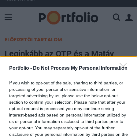
A Paksi Atomerőmű összteljesítménye 225 MW. A Duna vízállá
ELŐFIZETŐI TARTALOM
Leginkább az OTP és a Matáv
erősödhet
Portfolio -
Do Not Process My Personal Information
Portfolio
If you wish to opt-out of the sale, sharing to third parties, or
2002. december 20. 09:50
processing of your personal or sensitive information for
targeted advertising by us, please use the below opt-out
Csák Zoltán, a Quaestor üzletkötője 50 pontos
section to confirm your selection. Please note that after your
opt-out request is processed you may continue seeing
pozitív elmozdulást vár nyitás után a Budapesti
interest-based ads based on personal information utilized by
Értéktőzsde hivatalos indexétől, a szakember
us or personal information disclosed to third parties prior to
volatilis kereskedésre számít a mai napon. Az
your opt-out. You may separately opt-out of the further
összforgalom a tovább folytatódó átkötések miatt
disclosure of your personal information by third parties on the