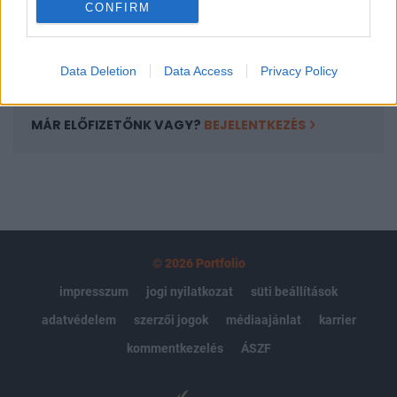
CONFIRM
kötéslistái
Előfizetés
Data Deletion
Data Access
Privacy Policy
MÁR ELŐFIZETŐNK VAGY?
BEJELENTKEZÉS
© 2026 Portfolio
impresszum
jogi nyilatkozat
süti beállítások
adatvédelem
szerzői jogok
médiaajánlat
karrier
kommentkezelés
ÁSZF