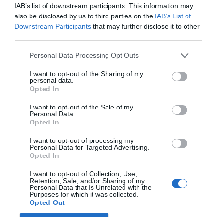
IAB’s list of downstream participants. This information may
az előző napokban megszokott nagyságú lehet.
also be disclosed by us to third parties on the
IAB’s List of
Downstream Participants
that may further disclose it to other
A szakember a blue chipek közül a Matávtól és az OTP-től
third parties.
vár erősödést, a MOL teljesítménye továbbra is
visszafogott maradhat. A kisebb papírok piacán ma sem
Personal Data Processing Opt Outs
számíthatunk jelentős árfolyamemelkedésekre. A Matáv
I want to opt-out of the Sharing of my
New Yorkban 828 Ft-on zárt, az irányadó európai
personal data.
benchmarkok a hazai nyitás előtt 0.3%-os mínusz és plusz
Opted In
között mozognak.
I want to opt-out of the Sale of my
Personal Data.
Opted In
KEDVES OLVASÓNK!
I want to opt-out of processing my
A keresett cikk a portfolio.hu hírarchívumához
Personal Data for Targeted Advertising.
Opted In
tartozik, melynek olvasása előfizetéses
regisztrációhoz kötött.
I want to opt-out of Collection, Use,
Retention, Sale, and/or Sharing of my
Personal Data that Is Unrelated with the
Az előfizetés a következőket tartalmazza:
Purposes for which it was collected.
Portfolio.hu teljes cikkarchívum
Opted Out
Kötéslisták: BÉT elmúlt 2 év napon belüli