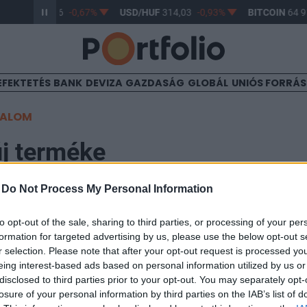
R/HUF
362,96
-0,67%
USD/HUF
314,03
-0,93%
BITCOIN
64 91
EFEKTETÉS
BANK
DEVIZA
GAZDASÁG
GLOBÁL
UNIÓS FORRÁ
TALOM
j terméke
-
Do Not Process My Personal Information
to opt-out of the sale, sharing to third parties, or processing of your per
formation for targeted advertising by us, please use the below opt-out s
abi vezérigazgatója a mai napon mutatta be a Hungexp
r selection. Please note that after your opt-out request is processed y
b, magyar piacra szánt termékét, a NABI 700 SE-t. A bu
eing interest-based ads based on personal information utilized by us or
működésében fejlesztette ki, a busz a Scania önjáró al
disclosed to third parties prior to your opt-out. You may separately opt-
losure of your personal information by third parties on the IAB’s list of