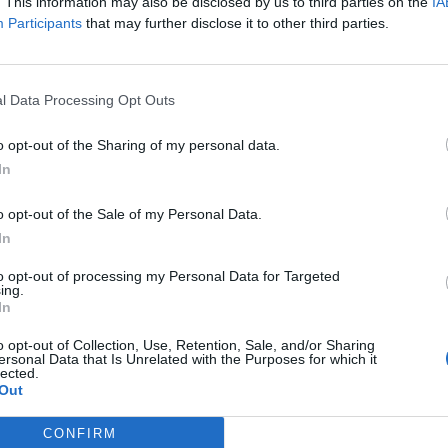
ent meg a magyar piacon az Optare leánycég Excel típusú alacs
. This information may also be disclosed by us to third parties on the
IA
Participants
that may further disclose it to other third parties.
yos verziójával. Az elmúlt évek tapasztalatai rámutattak, ho
igény van helyközi buszokra. Ezen vevőigényre reagálva fejleszt
k legelismertebb iparági szereplőjével. A 700 SE típus...
l Data Processing Opt Outs
ASÓNK!
o opt-out of the Sharing of my personal data.
In
a portfolio.hu hírarchívumához tartozik, melynek olvasása előf
ötött.
o opt-out of the Sale of my Personal Data.
övetkezőket tartalmazza:
In
 teljes cikkarchívum
to opt-out of processing my Personal Data for Targeted
 BÉT elmúlt 2 év napon belüli
ing.
In
o opt-out of Collection, Use, Retention, Sale, and/or Sharing
ersonal Data that Is Unrelated with the Purposes for which it
Előfizetés
lected.
Out
NK VAGY?
BEJELENTKEZÉS
CONFIRM