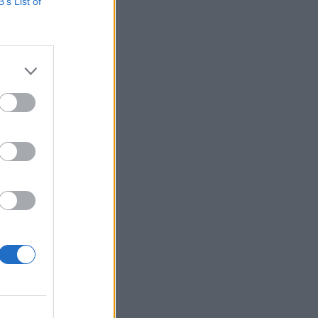
ony padlós, városi
B’s List of
gy Magyarországon
ette ki az új buszt
izetéses