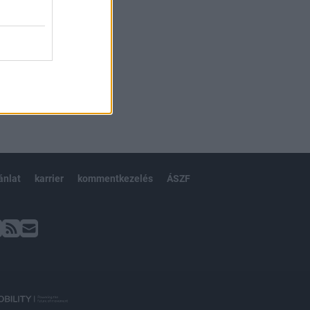
ánlat
karrier
kommentkezelés
ÁSZF