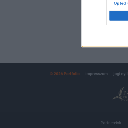
kötéslistái
Opted 
MÁR ELŐFIZETŐ
© 2026 Portfolio
impresszum
jogi nyi
Partnereink