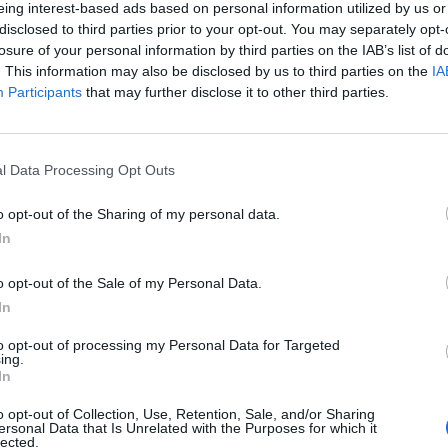
eing interest-based ads based on personal information utilized by us or
disclosed to third parties prior to your opt-out. You may separately opt-
mzetközi hangulat hatására a korábbi optimizmus ált
losure of your personal information by third parties on the IAB’s list of
áltott a mai nap során a Távol-Keleten, így domináns
. This information may also be disclosed by us to third parties on the
IA
Participants
that may further disclose it to other third parties.
00 pontos lélektani határ elérésétől meglehetősen táv
s gyengüléssel 9,635 ponton zárt, míg a tõzsde elsõ szekciójá
zó Topix 2.9%-kal süllyedve 946 ponton állapodott meg. A vezet
l Data Processing Opt Outs
 4.9%-kal értékelődött le, miután a Nikko Citigroup elemzője ro
ógia reprezentánsai is jelentősen veszítettek értékükből....
o opt-out of the Sharing of my personal data.
In
ASÓNK!
o opt-out of the Sale of my Personal Data.
In
a portfolio.hu hírarchívumához tartozik, melynek olvasása előf
ötött.
to opt-out of processing my Personal Data for Targeted
ing.
övetkezőket tartalmazza:
In
 teljes cikkarchívum
o opt-out of Collection, Use, Retention, Sale, and/or Sharing
 BÉT elmúlt 2 év napon belüli
ersonal Data that Is Unrelated with the Purposes for which it
lected.