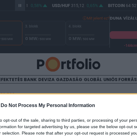
R/HUF
363,81
0,58%
USD/HUF
315,12
0,65%
BITCOIN
64 521
DUNA VÍZÁL
Mit jelent ez?
3. blokk
4. blokk
0 MW
0 MW
/ 500 MW
/ 500 MW
/ 500 MW
-144c
A Duna vízállása Paksnál -130 cm. A biztonsági határ -144 cm,
EFEKTETÉS
BANK
DEVIZA
GAZDASÁG
GLOBÁL
UNIÓS FORRÁ
TALOM
-
Do Not Process My Personal Information
nap legerőteljesebb hanyat
to opt-out of the sale, sharing to third parties, or processing of your per
formation for targeted advertising by us, please use the below opt-out s
r selection. Please note that after your opt-out request is processed y