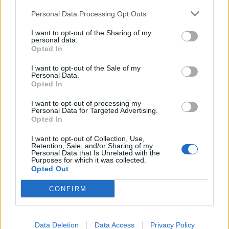
dollár értékű kötvényben kelljen óvadékot elhelyeznie a
Personal Data Processing Opt Outs
teljes egészében 10.1 milliárd...
I want to opt-out of the Sharing of my
personal data.
KEDVES OLVASÓNK!
Opted In
A keresett cikk a portfolio.hu hírarchívumához
I want to opt-out of the Sale of my
Personal Data.
tartozik, melynek olvasása előfizetéses
Opted In
regisztrációhoz kötött.
I want to opt-out of processing my
Az előfizetés a következőket tartalmazza:
Personal Data for Targeted Advertising.
Opted In
Portfolio.hu teljes cikkarchívum
Kötéslisták: BÉT elmúlt 2 év napon belüli
I want to opt-out of Collection, Use,
Retention, Sale, and/or Sharing of my
kötéslistái
Personal Data that Is Unrelated with the
Purposes for which it was collected.
Opted Out
Előfizetés
CONFIRM
MÁR ELŐFIZETŐNK VAGY?
BEJELENTKEZÉS
Data Deletion
Data Access
Privacy Policy