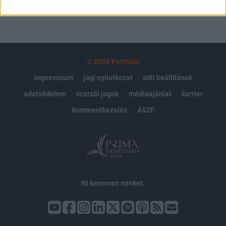
© 2026 Portfolio
impresszum
jogi nyilatkozat
süti beállítások
adatvédelem
szerzői jogok
médiaajánlat
karrier
kommentkezelés
ÁSZF
Itt keressen minket: