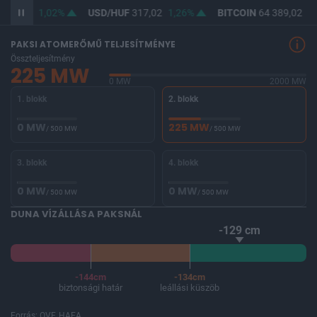
365,41
1,02%
USD/HUF
317,02
1,26%
BITCOIN
64 389,02
-0
PAKSI ATOMERŐMŰ TELJESÍTMÉNYE
Összteljesítmény
225 MW
0 MW
2000 MW
1. blokk
2. blokk
0 MW
225 MW
/ 500 MW
/ 500 MW
3. blokk
4. blokk
0 MW
0 MW
/ 500 MW
/ 500 MW
DUNA VÍZÁLLÁSA PAKSNÁL
-129 cm
-144cm
-134cm
biztonsági határ
leállási küszöb
Forrás: OVF, HAEA