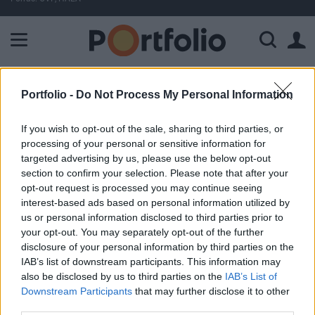
A Paksi Atomerőmű összteljesítménye 225 MW. A Duna vízállá
ELŐFIZETŐI TARTALOM
Portfolio -
Do Not Process My Personal Information
Buda-Cash a nemzetközi
If you wish to opt-out of the sale, sharing to third parties, or
piacokról
processing of your personal or sensitive information for
targeted advertising by us, please use the below opt-out
section to confirm your selection. Please note that after your
Portfolio
opt-out request is processed you may continue seeing
2003. július 15. 14:12
interest-based ads based on personal information utilized by
us or personal information disclosed to third parties prior to
your opt-out. You may separately opt-out of the further
Altria Group (MO) Egy Illionis-állambeli fellebviteli bíróság
disclosure of your personal information by third parties on the
a tegnapi hivatalos zárás után kimondta, hogy nincs joga
IAB’s list of downstream participants. This information may
ahhoz, hogy megszűntesse, vagy csökkentse azt a
also be disclosed by us to third parties on the
IAB’s List of
legutóbb hozott határozatot, mely szerint a Philip Morris
Downstream Participants
that may further disclose it to other
utódcége lehetőség szerint elkerülném hogy több milliárd
third parties.