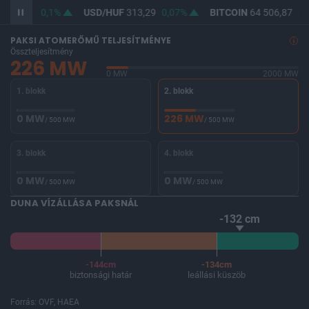
F
362,09
0,1%
USD/HUF
313,29
0,07%
BITCOIN
64 506,87
-0
PAKSI ATOMERŐMŰ TELJESÍTMÉNYE
Összteljesítmény
226 MW
0 MW
2000 MW
1. blokk
2. blokk
0 MW
226 MW
/ 500 MW
/ 500 MW
3. blokk
4. blokk
0 MW
0 MW
/ 500 MW
/ 500 MW
DUNA VÍZÁLLÁSA PAKSNÁL
-132 cm
-144cm
-134cm
biztonsági határ
leállási küszöb
Forrás: OVF, HAEA