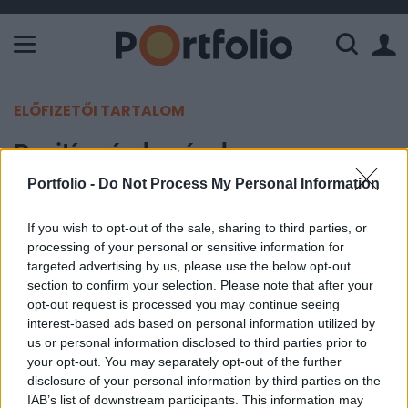
A Paksi Atomerőmű összteljesítménye 226 MW. A Duna vízállá
ELŐFIZETŐI TARTALOM
Pozitív várakozások
Portfolio -
Do Not Process My Personal Information
Portfolio
2003. július 18. 15:05
If you wish to opt-out of the sale, sharing to third parties, or
processing of your personal or sensitive information for
targeted advertising by us, please use the below opt-out
Három nap lejtmenet után enyhe pozitív
section to confirm your selection. Please note that after your
korrekciót jelez előre a határidős indexek nyitás
opt-out request is processed you may continue seeing
előtti állása az amerikai részvénypiacokon, az
interest-based ads based on personal information utilized by
S&P 2, a Nasdaq 5, a Dow Futures 15 pontos
us or personal information disclosed to third parties prior to
pluszban tartózkodik.
your opt-out. You may separately opt-out of the further
disclosure of your personal information by third parties on the
IAB’s list of downstream participants. This information may
Közzétette második negyedéves eredményszámait a