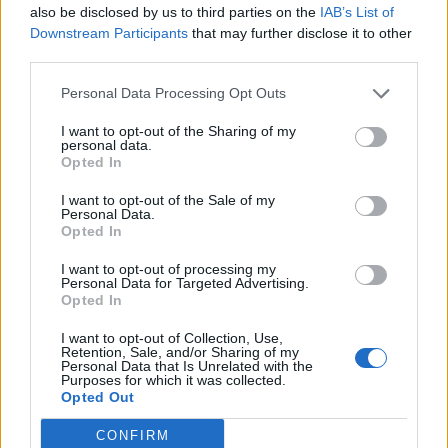
also be disclosed by us to third parties on the
IAB’s List of
tegnapi amerikai piaczárás után a Microsoft, melynek
Downstream Participants
that may further disclose it to other
árbevétele meghaladta a piaci várakozásokat, EPS-e
third parties.
azonban 1 centtel elmaradt attól. A papírok enyhén
emelkedtek a zárás utáni kereskedésben, mivel a cég a
Personal Data Processing Opt Outs
piaci várakozásoknál magasabb előrejelzéseket adott
I want to opt-out of the Sharing of my
2004-es pénzügyi évére. Felminõsítette az AOL Time
personal data.
Warner...
Opted In
I want to opt-out of the Sale of my
Personal Data.
KEDVES OLVASÓNK!
Opted In
A keresett cikk a portfolio.hu hírarchívumához
I want to opt-out of processing my
Personal Data for Targeted Advertising.
tartozik, melynek olvasása előfizetéses
Opted In
regisztrációhoz kötött.
I want to opt-out of Collection, Use,
Az előfizetés a következőket tartalmazza:
Retention, Sale, and/or Sharing of my
Personal Data that Is Unrelated with the
Portfolio.hu teljes cikkarchívum
Purposes for which it was collected.
Opted Out
Kötéslisták: BÉT elmúlt 2 év napon belüli
kötéslistái
CONFIRM