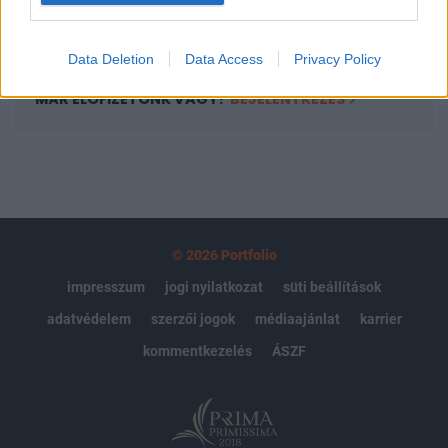
Előfizetés
Data Deletion
Data Access
Privacy Policy
MÁR ELŐFIZETŐNK VAGY?
BEJELENTKEZÉS
© 2026 Portfolio
impresszum
jogi nyilatkozat
süti beállítások
adatvédelem
szerzői jogok
médiaajánlat
karrier
kommentkezelés
ÁSZF