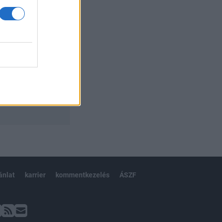
ánlat
karrier
kommentkezelés
ÁSZF