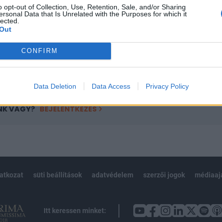
o opt-out of Collection, Use, Retention, Sale, and/or Sharing
övetkezőket tartalmazza:
ersonal Data that Is Unrelated with the Purposes for which it
lected.
 teljes cikkarchívum
Out
 BÉT elmúlt 2 év napon belüli
CONFIRM
Előfizetés
Data Deletion
Data Access
Privacy Policy
NK VAGY?
BEJELENTKEZÉS
latkozat
süti beállítások
adatvédelem
szerzői jogok
médiaaj
Itt keressen minket: