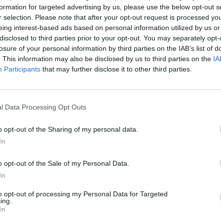
formation for targeted advertising by us, please use the below opt-out s
r selection. Please note that after your opt-out request is processed y
41
eing interest-based ads based on personal information utilized by us or
disclosed to third parties prior to your opt-out. You may separately opt-
lt a MOL Rt-nél a vezetői ösztönzési rendszer részét k
losure of your personal information by third parties on the IAB’s list of
tt, átváltoztatható kötvények forgalomba hozatala. Az
. This information may also be disclosed by us to third parties on the
IA
amint a MOL Csoport kijelölt felső vezetőinek ösztönzé
Participants
that may further disclose it to other third parties.
amról a MOL 2003. szeptember 1-én megtartott rendk
l Data Processing Opt Outs
mezősége a MOL részvények tőzsdei árfolyamának növekedésétől
k és a részvényesek érdekeinek minél teljesebb összehangolásá
o opt-out of the Sharing of my personal data.
atú MOL törzsrészvényekre átváltoztatható, öt sorozat, sorozato
In
áltozó kamatozású, dematerializált kötvény...
o opt-out of the Sale of my Personal Data.
In
ASÓNK!
to opt-out of processing my Personal Data for Targeted
ing.
a portfolio.hu hírarchívumához tartozik, melynek olvasása előf
In
ötött.