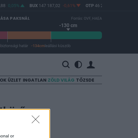
88
0,05%
BUX
147 187,02
-0,61%
OTP
46 230
-1,11%
MO
LÁSA PAKSNÁL
Forrás: OVF, HAEA
-130 cm
m
biztonsági határ
-134cm
leállási küszöb
 a leállási küszöb -134 cm.
SOK
ÜZLET
INGATLAN
ZÖLD VILÁG
TŐZSDE
tkörű
sonal or