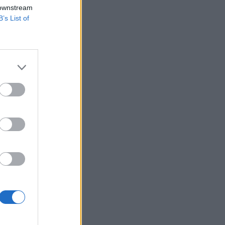
 downstream
B’s List of
űszaki tervezési
 állású
l nem
izetéses