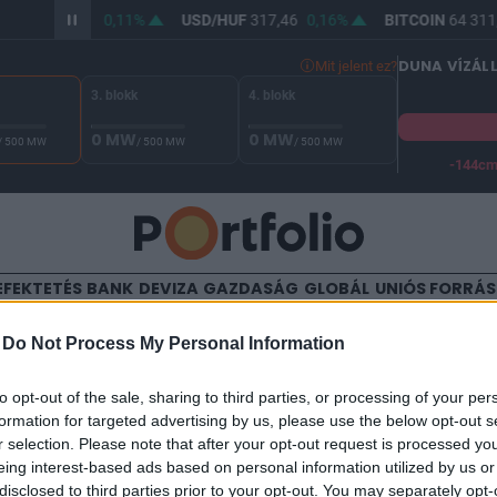
R/HUF
365,82
0,11%
USD/HUF
317,46
0,16%
BITCOIN
64 311,
DUNA VÍZÁL
Mit jelent ez?
3. blokk
4. blokk
0 MW
0 MW
/ 500 MW
/ 500 MW
/ 500 MW
-144c
A Duna vízállása Paksnál -127 cm. A biztonsági határ -144 cm,
EFEKTETÉS
BANK
DEVIZA
GAZDASÁG
GLOBÁL
UNIÓS FORRÁ
TALOM
-
Do Not Process My Personal Information
nos a Titász vezetőségében
to opt-out of the sale, sharing to third parties, or processing of your per
formation for targeted advertising by us, please use the below opt-out s
r selection. Please note that after your opt-out request is processed y
eing interest-based ads based on personal information utilized by us or
40
disclosed to third parties prior to your opt-out. You may separately opt-