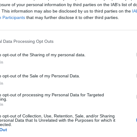
losure of your personal information by third parties on the IAB’s list of
. This information may also be disclosed by us to third parties on the
IA
zgatósága tájékoztatja a tőkepiac szereplőit, hogy a m
Participants
that may further disclose it to other third parties.
isztséget 2003. október 15-től kezdődően - mint vezető
őkés János fogja betölteni, aki TITÁSZ Rt. részvénnye
l Data Processing Opt Outs
o opt-out of the Sharing of my personal data.
In
ASÓNK!
a portfolio.hu hírarchívumához tartozik, melynek olvasása előf
o opt-out of the Sale of my Personal Data.
ötött.
In
övetkezőket tartalmazza:
to opt-out of processing my Personal Data for Targeted
ing.
 teljes cikkarchívum
In
 BÉT elmúlt 2 év napon belüli
o opt-out of Collection, Use, Retention, Sale, and/or Sharing
ersonal Data that Is Unrelated with the Purposes for which it
lected.
Out
Előfizetés