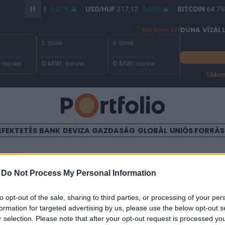
R/HUF
365,68
0,07%
USD/HUF
317,12
0,05%
BITCOIN
64 798
DUNA VÍZÁL
Mit jelent ez?
3. blokk
4. blokk
0 MW
0 MW
/ 500 MW
/ 500 MW
/ 500 MW
-134c
A Duna vízállása Paksnál -127 cm. A leállási küszöb -134 cm,
EFEKTETÉS
BANK
DEVIZA
GAZDASÁG
GLOBÁL
UNIÓS FORRÁ
TALOM
-
Do Not Process My Personal Information
eredmény várakozások - erő
to opt-out of the sale, sharing to third parties, or processing of your per
formation for targeted advertising by us, please use the below opt-out s
r selection. Please note that after your opt-out request is processed y
05