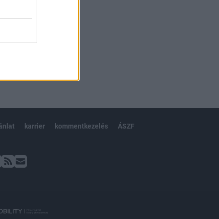
ánlat
karrier
kommentkezelés
ÁSZF