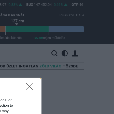
,97
0,83%
BUX
147 452,04
0,61%
OTP
46 270
0,81%
MO
LÁSA PAKSNÁL
Forrás: OVF, HAEA
-127 cm
m
leállási küszöb
-107cm
teljes működés
 a teljes működés -107 cm.
SOK
ÜZLET
INGATLAN
ZÖLD VILÁG
TŐZSDE
södés
sonal or
ection to
ou may