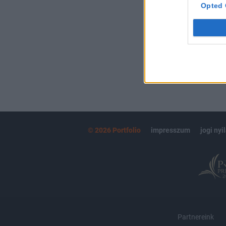
kötéslistái
Opted 
MÁR ELŐFIZETŐ
© 2026 Portfolio
impresszum
jogi nyi
Partnereink