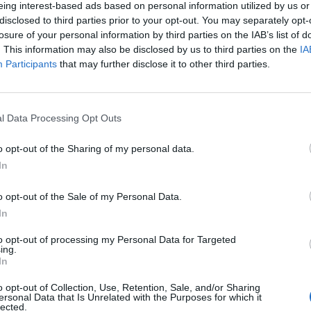
eing interest-based ads based on personal information utilized by us or
disclosed to third parties prior to your opt-out. You may separately opt-
 felfelé az amerikai piacok, a hét a pozitív tartomány
losure of your personal information by third parties on the IAB’s list of
Motorola kedvező negyedéves gyorsjelentésének. A Do
. This information may also be disclosed by us to third parties on the
IA
Participants
that may further disclose it to other third parties.
 500 pedig 0.7%-kal erősödött.
gyedül a távközlési gyengült, a legnagyobb növekedést pedig a 
odukálta.A Dow komponensek közül a legjobban a Honeywell telj
l Data Processing Opt Outs
en pozitív Barrons kommentár, valamint egy kisebb akvizíció köv
g életében fordulat következett be. 1%-kal erősödtek a Wal...
o opt-out of the Sharing of my personal data.
In
ASÓNK!
o opt-out of the Sale of my Personal Data.
In
a portfolio.hu hírarchívumához tartozik, melynek olvasása előf
ötött.
to opt-out of processing my Personal Data for Targeted
ing.
övetkezőket tartalmazza:
In
 teljes cikkarchívum
o opt-out of Collection, Use, Retention, Sale, and/or Sharing
 BÉT elmúlt 2 év napon belüli
ersonal Data that Is Unrelated with the Purposes for which it
lected.