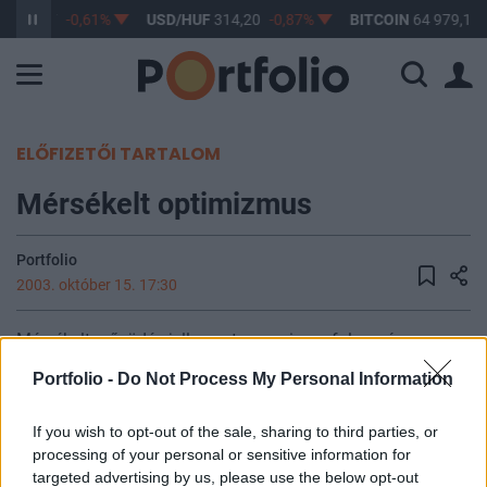
F
363,17
-0,61%
USD/HUF
314,20
-0,87%
BITCOIN
64 979,11
ELŐFIZETŐI TARTALOM
Mérsékelt optimizmus
Portfolio
2003. október 15. 17:30
Mérsékelt erősödés jellemezte a mai nap folyamán az
európai részvénypiacokat. Az irányadó indexek közül a
Portfolio -
Do Not Process My Personal Information
DAX és a CAC 40 0.9, a FTSE 100 0.8%-ot erősödött. A
pozitív indikációk a félvezetőgyártóktól jöttek. Az Intel és
If you wish to opt-out of the sale, sharing to third parties, or
az ASML megalapozta a technolgiai rallyt, miközben a
processing of your personal or sensitive information for
Philipsen a Merrill felminősítése segített. Szektorszinten
targeted advertising by us, please use the below opt-out