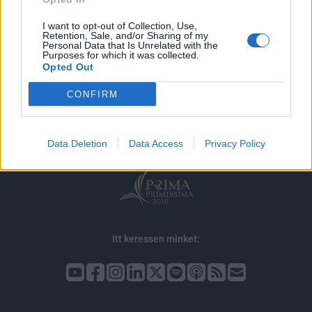
I want to opt-out of Collection, Use,
Retention, Sale, and/or Sharing of my
Personal Data that Is Unrelated with the
Purposes for which it was collected.
Opted Out
© 2026 Portfolio
impresszum
jogi nyilatkozat
süti beállítások
CONFIRM
adatvédelem
szerzői jogok
médiaajánlat
karrier
kommentkezelés
ÁSZF
Data Deletion
Data Access
Privacy Policy
Itt keressen minket: