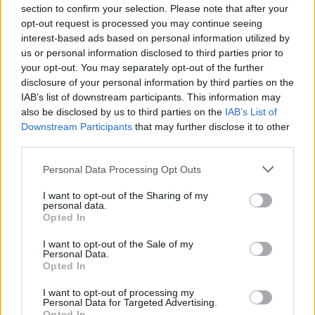
szinte általános volt az emelkedés...
section to confirm your selection. Please note that after your
opt-out request is processed you may continue seeing
interest-based ads based on personal information utilized by
KEDVES OLVASÓNK!
us or personal information disclosed to third parties prior to
your opt-out. You may separately opt-out of the further
A keresett cikk a portfolio.hu hírarchívumához
disclosure of your personal information by third parties on the
tartozik, melynek olvasása előfizetéses
IAB’s list of downstream participants. This information may
regisztrációhoz kötött.
also be disclosed by us to third parties on the
IAB’s List of
Downstream Participants
that may further disclose it to other
Az előfizetés a következőket tartalmazza:
third parties.
Portfolio.hu teljes cikkarchívum
Personal Data Processing Opt Outs
Kötéslisták: BÉT elmúlt 2 év napon belüli
kötéslistái
I want to opt-out of the Sharing of my
personal data.
Opted In
Előfizetés
I want to opt-out of the Sale of my
Personal Data.
Opted In
MÁR ELŐFIZETŐNK VAGY?
BEJELENTKEZÉS
I want to opt-out of processing my
Personal Data for Targeted Advertising.
Opted In