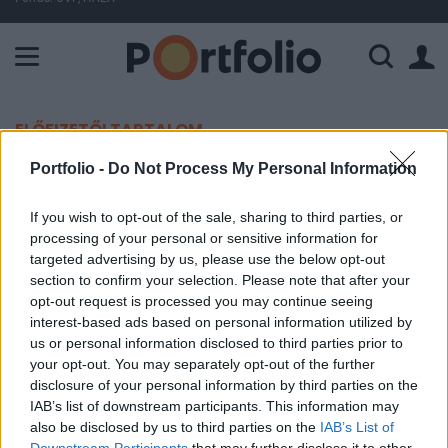
A Paksi Atomerőmű összteljesítménye 226 MW. A Duna vízállá
ELŐFIZETŐI TARTALOM
Portfolio -
Do Not Process My Personal Information
Rally várható az USA-ban?
If you wish to opt-out of the sale, sharing to third parties, or
Portfolio
processing of your personal or sensitive information for
2003. október 30. 15:22
targeted advertising by us, please use the below opt-out
section to confirm your selection. Please note that after your
Növekedésre lehet számítani a nyitást követően
opt-out request is processed you may continue seeing
interest-based ads based on personal information utilized by
az USA-ban, a határidős részvényindexek
us or personal information disclosed to third parties prior to
meggyőző pozitív értékeket mutatnak a várt
your opt-out. You may separately opt-out of the further
feletti, 7.2%-os GDP növekedés közzététele után.
disclosure of your personal information by third parties on the
IAB’s list of downstream participants. This information may
A Dow futures +66, a Nasdaq futures +21, az s&P futures
also be disclosed by us to third parties on the
IAB’s List of
pedig +7 ponton áll. A növekedés nyilvánvalóan az igen
Downstream Participants
that may further disclose it to other