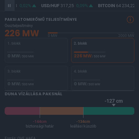
F
365,48
0,02%
USD/HUF
317,25
0,09%
BITCOIN
64 234,22
-
PAKSI ATOMERŐMŰ TELJESÍTMÉNYE
Összteljesítmény
226 MW
0 MW
2000 MW
1. blokk
2. blokk
0 MW
226 MW
/ 500 MW
/ 500 MW
3. blokk
4. blokk
0 MW
0 MW
/ 500 MW
/ 500 MW
DUNA VÍZÁLLÁSA PAKSNÁL
-127 cm
-144cm
-134cm
biztonsági határ
leállási küszöb
Forrás: OVF, HAEA