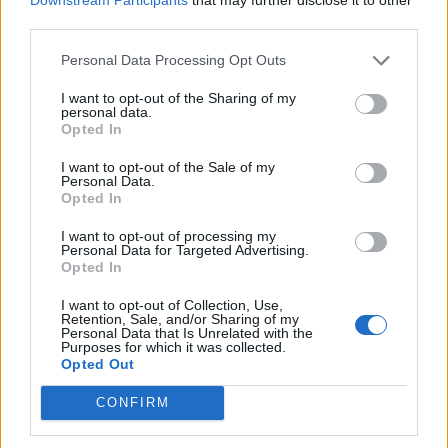
third parties.
kedvező GDP adatnak köszönhető, hiszen 7.2%-os
búővülésre 19 éve nem volt példa. Igaz ugyan, hogy az
Personal Data Processing Opt Outs
adat még csak előzetes, de az elemzői várakozások 6%-os
bővüléssel számoltak a harmadik negyedévben.
I want to opt-out of the Sharing of my
personal data.
Opted In
KEDVES OLVASÓNK!
I want to opt-out of the Sale of my
Personal Data.
A keresett cikk a portfolio.hu hírarchívumához
Opted In
tartozik, melynek olvasása előfizetéses
I want to opt-out of processing my
regisztrációhoz kötött.
Personal Data for Targeted Advertising.
Opted In
Az előfizetés a következőket tartalmazza:
I want to opt-out of Collection, Use,
Portfolio.hu teljes cikkarchívum
Retention, Sale, and/or Sharing of my
Kötéslisták: BÉT elmúlt 2 év napon belüli
Personal Data that Is Unrelated with the
Purposes for which it was collected.
kötéslistái
Opted Out
CONFIRM
Előfizetés